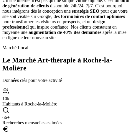
Un site internet n'est pas qu'une simple vitrine digitale. C'est un
outil
de génération de clients
disponible 24h/24, 7j/7. C'est pourquoi
nous intégrons dès la conception une
stratégie SEO
pour que votre
site soit visible sur Google, des
formulaires de contact optimisés
pour transformer les visiteurs en prospects, et un
design
professionnel
qui inspire confiance. Nos clients constatent en
moyenne une
augmentation de 40% des demandes
après la mise
en ligne de leur nouveau site.
Marché Local
Le Marché
Art-thérapie
à
Roche-la-
Molière
Données clés pour votre activité
10
k
Habitants à
Roche-la-Molière
66
+
Recherches mensuelles estimées