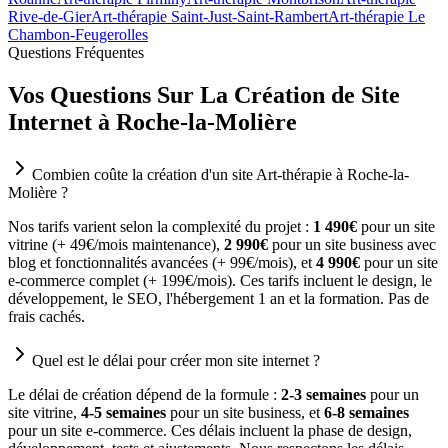
Rive-de-Gier
Art-thérapie Saint-Just-Saint-Rambert
Art-thérapie Le
Chambon-Feugerolles
Questions Fréquentes
Vos Questions Sur La Création de Site
Internet à Roche-la-Molière
Combien coûte la création d'un site Art-thérapie à Roche-la-
Molière ?
Nos tarifs varient selon la complexité du projet :
1 490€
pour un site
vitrine (+ 49€/mois maintenance),
2 990€
pour un site business avec
blog et fonctionnalités avancées (+ 99€/mois), et
4 990€
pour un site
e-commerce complet (+ 199€/mois). Ces tarifs incluent le design, le
développement, le SEO, l'hébergement 1 an et la formation. Pas de
frais cachés.
Quel est le délai pour créer mon site internet ?
Le délai de création dépend de la formule :
2-3 semaines
pour un
site vitrine,
4-5 semaines
pour un site business, et
6-8 semaines
pour un site e-commerce. Ces délais incluent la phase de design,