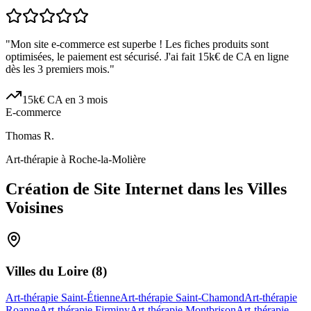
"
Mon site e-commerce est superbe ! Les fiches produits sont
optimisées, le paiement est sécurisé. J'ai fait 15k€ de CA en ligne
dès les 3 premiers mois.
"
15k€ CA en 3 mois
E-commerce
Thomas R.
Art-thérapie à Roche-la-Molière
Création de Site Internet dans les Villes
Voisines
Villes du
Loire
(
8
)
Art-thérapie Saint-Étienne
Art-thérapie Saint-Chamond
Art-thérapie
Roanne
Art-thérapie Firminy
Art-thérapie Montbrison
Art-thérapie