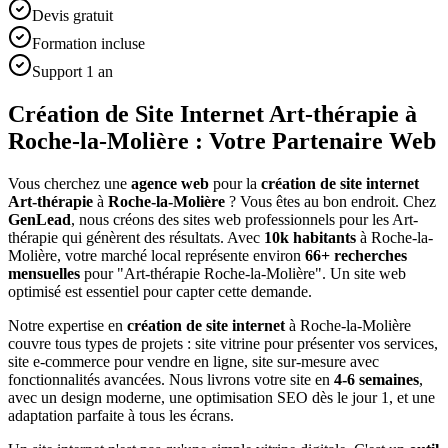
Devis gratuit
Formation incluse
Support 1 an
Création de Site Internet Art-thérapie à
Roche-la-Molière : Votre Partenaire Web
Vous cherchez une
agence web
pour la
création de site internet
Art-thérapie
à
Roche-la-Molière
? Vous êtes au bon endroit. Chez
GenLead
, nous créons des sites web professionnels pour les
Art-
thérapie
qui génèrent des résultats. Avec
10
k habitants
à
Roche-la-
Molière
, votre marché local représente environ
66
+ recherches
mensuelles
pour "
Art-thérapie
Roche-la-Molière
". Un site web
optimisé est essentiel pour capter cette demande.
Notre expertise en
création de site internet
à
Roche-la-Molière
couvre tous types de projets : site vitrine pour présenter vos services,
site e-commerce pour vendre en ligne, site sur-mesure avec
fonctionnalités avancées. Nous livrons votre site en
4-6 semaines
,
avec un design moderne, une optimisation SEO dès le jour 1, et une
adaptation parfaite à tous les écrans.