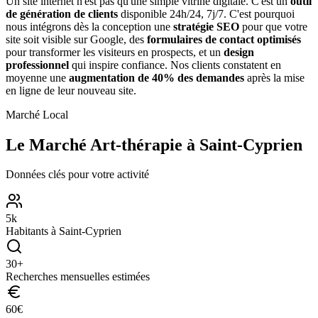
Un site internet n'est pas qu'une simple vitrine digitale. C'est un
outil
de génération de clients
disponible 24h/24, 7j/7. C'est pourquoi
nous intégrons dès la conception une
stratégie SEO
pour que votre
site soit visible sur Google, des
formulaires de contact optimisés
pour transformer les visiteurs en prospects, et un
design
professionnel
qui inspire confiance. Nos clients constatent en
moyenne une
augmentation de 40% des demandes
après la mise
en ligne de leur nouveau site.
Marché Local
Le Marché
Art-thérapie
à
Saint-Cyprien
Données clés pour votre activité
5
k
Habitants à
Saint-Cyprien
30
+
Recherches mensuelles estimées
60
€