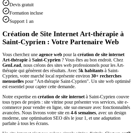
Devis gratuit
Formation incluse
Support 1 an
Création de Site Internet Art-thérapie à
Saint-Cyprien : Votre Partenaire Web
Vous cherchez une
agence web
pour la
création de site internet
Art-thérapie
à
Saint-Cyprien
? Vous êtes au bon endroit. Chez
GenLead
, nous créons des sites web professionnels pour les
Art-
thérapie
qui génèrent des résultats. Avec
5
k habitants
à
Saint-
Cyprien
, votre marché local représente environ
30
+ recherches
mensuelles
pour "
Art-thérapie
Saint-Cyprien
". Un site web optimisé
est essentiel pour capter cette demande.
Notre expertise en
création de site internet
à
Saint-Cyprien
couvre
tous types de projets : site vitrine pour présenter vos services, site e-
commerce pour vendre en ligne, site sur-mesure avec fonctionnalités
avancées. Nous livrons votre site en
4-6 semaines
, avec un design
moderne, une optimisation SEO dès le jour 1, et une adaptation
parfaite à tous les écrans.