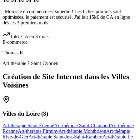
"
Mon site e-commerce est superbe ! Les fiches produits sont
optimisées, le paiement est sécurisé. J'ai fait 15k€ de CA en ligne
dès les 3 premiers mois.
"
15k€ CA en 3 mois
E-commerce
Thomas R.
Art-thérapie à Saint-Cyprien
Création de Site Internet dans les Villes
Voisines
Villes du
Loire
(
8
)
Art-thérapie Saint-Étienne
Art-thérapie Saint-Chamond
Art-thérapie
Roanne
Art-thérapie Firminy
Art-thérapie Montbrison
Art-thérapie
Rive-de-Gier
Art-thérapie Saint-Just-Saint-Rambert
Art-thérapie Le