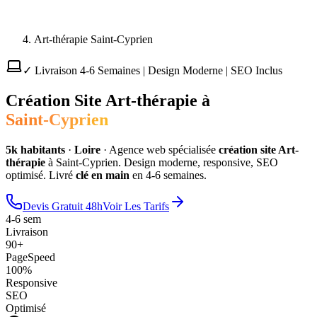
Art-thérapie Saint-Cyprien
✓ Livraison 4-6 Semaines | Design Moderne | SEO Inclus
Création Site
Art-thérapie
à
Saint-Cyprien
5
k habitants
·
Loire
·
Agence web spécialisée
création site
Art-
thérapie
à
Saint-Cyprien
. Design moderne, responsive, SEO
optimisé. Livré
clé en main
en 4-6 semaines.
Devis Gratuit 48h
Voir Les Tarifs
4-6 sem
Livraison
90+
PageSpeed
100%
Responsive
SEO
Optimisé