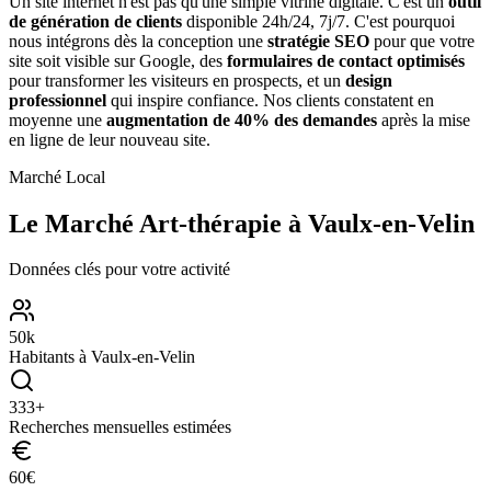
Un site internet n'est pas qu'une simple vitrine digitale. C'est un
outil
de génération de clients
disponible 24h/24, 7j/7. C'est pourquoi
nous intégrons dès la conception une
stratégie SEO
pour que votre
site soit visible sur Google, des
formulaires de contact optimisés
pour transformer les visiteurs en prospects, et un
design
professionnel
qui inspire confiance. Nos clients constatent en
moyenne une
augmentation de 40% des demandes
après la mise
en ligne de leur nouveau site.
Marché Local
Le Marché
Art-thérapie
à
Vaulx-en-Velin
Données clés pour votre activité
50
k
Habitants à
Vaulx-en-Velin
333
+
Recherches mensuelles estimées
60
€