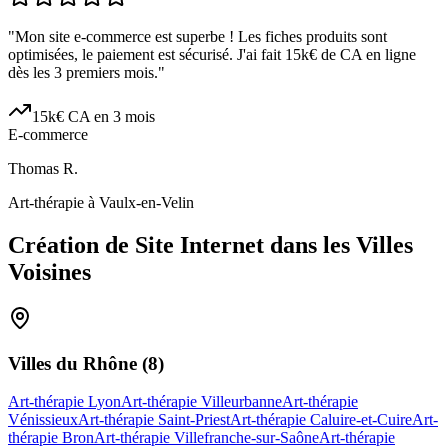
"
Mon site e-commerce est superbe ! Les fiches produits sont
optimisées, le paiement est sécurisé. J'ai fait 15k€ de CA en ligne
dès les 3 premiers mois.
"
15k€ CA en 3 mois
E-commerce
Thomas R.
Art-thérapie à Vaulx-en-Velin
Création de Site Internet dans les Villes
Voisines
Villes du
Rhône
(
8
)
Art-thérapie Lyon
Art-thérapie Villeurbanne
Art-thérapie
Vénissieux
Art-thérapie Saint-Priest
Art-thérapie Caluire-et-Cuire
Art-
thérapie Bron
Art-thérapie Villefranche-sur-Saône
Art-thérapie