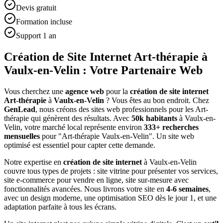
Devis gratuit
Formation incluse
Support 1 an
Création de Site Internet Art-thérapie à
Vaulx-en-Velin : Votre Partenaire Web
Vous cherchez une
agence web
pour la
création de site internet
Art-thérapie
à
Vaulx-en-Velin
? Vous êtes au bon endroit. Chez
GenLead
, nous créons des sites web professionnels pour les
Art-
thérapie
qui génèrent des résultats. Avec
50
k habitants
à
Vaulx-en-
Velin
, votre marché local représente environ
333
+ recherches
mensuelles
pour "
Art-thérapie
Vaulx-en-Velin
". Un site web
optimisé est essentiel pour capter cette demande.
Notre expertise en
création de site internet
à
Vaulx-en-Velin
couvre tous types de projets : site vitrine pour présenter vos services,
site e-commerce pour vendre en ligne, site sur-mesure avec
fonctionnalités avancées. Nous livrons votre site en
4-6 semaines
,
avec un design moderne, une optimisation SEO dès le jour 1, et une
adaptation parfaite à tous les écrans.