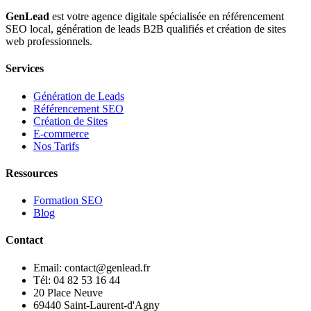
GenLead
est votre agence digitale spécialisée en
référencement
SEO local
,
génération de leads B2B qualifiés
et
création de sites
web professionnels
.
Services
Génération de Leads
Référencement SEO
Création de Sites
E-commerce
Nos Tarifs
Ressources
Formation SEO
Blog
Contact
Email: contact@genlead.fr
Tél: 04 82 53 16 44
20 Place Neuve
69440 Saint-Laurent-d'Agny