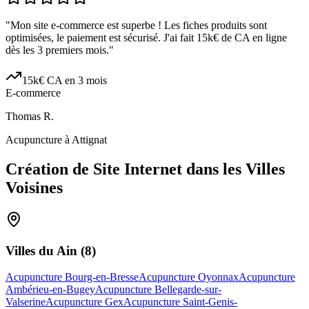
"
Mon site e-commerce est superbe ! Les fiches produits sont
optimisées, le paiement est sécurisé. J'ai fait 15k€ de CA en ligne
dès les 3 premiers mois.
"
15k€ CA en 3 mois
E-commerce
Thomas R.
Acupuncture à Attignat
Création de Site Internet dans les Villes
Voisines
Villes du
Ain
(
8
)
Acupuncture Bourg-en-Bresse
Acupuncture Oyonnax
Acupuncture
Ambérieu-en-Bugey
Acupuncture Bellegarde-sur-
Valserine
Acupuncture Gex
Acupuncture Saint-Genis-