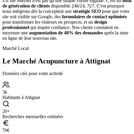
Un site internet n'est pas qu'une simple vitrine digitale. C'est un
outil
de génération de clients
disponible 24h/24, 7j/7. C'est pourquoi
nous intégrons dès la conception une
stratégie SEO
pour que votre
site soit visible sur Google, des
formulaires de contact optimisés
pour transformer les visiteurs en prospects, et un
design
professionnel
qui inspire confiance. Nos clients constatent en
moyenne une
augmentation de 40% des demandes
après la mise
en ligne de leur nouveau site.
Marché Local
Le Marché
Acupuncture
à
Attignat
Données clés pour votre activité
3
k
Habitants à
Attignat
20
+
Recherches mensuelles estimées
70
€