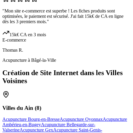
"
Mon site e-commerce est superbe ! Les fiches produits sont
optimisées, le paiement est sécurisé. J'ai fait 15k€ de CA en ligne
dès les 3 premiers mois.
"
15k€ CA en 3 mois
E-commerce
Thomas R.
Acupuncture à Bâgé-la-Ville
Création de Site Internet dans les Villes
Voisines
Villes du
Ain
(
8
)
Acupuncture Bourg-en-Bresse
Acupuncture Oyonnax
Acupuncture
Ambérieu-en-Bugey
Acupuncture Bellegarde-sur-
Valserine
Acupuncture Gex
Acupuncture Saint-Genis-