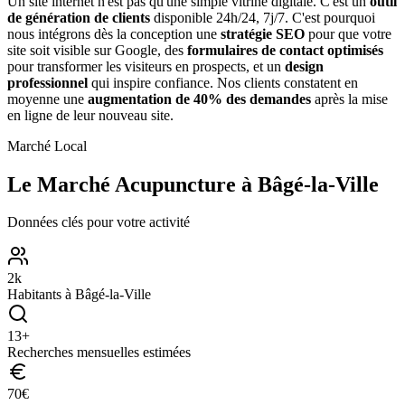
Un site internet n'est pas qu'une simple vitrine digitale. C'est un
outil
de génération de clients
disponible 24h/24, 7j/7. C'est pourquoi
nous intégrons dès la conception une
stratégie SEO
pour que votre
site soit visible sur Google, des
formulaires de contact optimisés
pour transformer les visiteurs en prospects, et un
design
professionnel
qui inspire confiance. Nos clients constatent en
moyenne une
augmentation de 40% des demandes
après la mise
en ligne de leur nouveau site.
Marché Local
Le Marché
Acupuncture
à
Bâgé-la-Ville
Données clés pour votre activité
2
k
Habitants à
Bâgé-la-Ville
13
+
Recherches mensuelles estimées
70
€