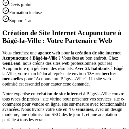
Devis gratuit
Formation incluse
Support 1 an
Création de Site Internet Acupuncture à
Bâgé-la-Ville : Votre Partenaire Web
Vous cherchez une
agence web
pour la
création de site internet
Acupuncture
à
Bâgé-la-Ville
? Vous êtes au bon endroit. Chez
GenLead
, nous créons des sites web professionnels pour les
Acupuncture
qui génèrent des résultats. Avec
2
k habitants
à
Bâgé-
la-Ville
, votre marché local représente environ
13
+ recherches
mensuelles
pour "
Acupuncture
Bâgé-la-Ville
". Un site web
optimisé est essentiel pour capter cette demande.
Notre expertise en
création de site internet
à
Bâgé-la-Ville
couvre
tous types de projets : site vitrine pour présenter vos services, site e-
commerce pour vendre en ligne, site sur-mesure avec fonctionnalités
avancées. Nous livrons votre site en
4-6 semaines
, avec un design
moderne, une optimisation SEO dès le jour 1, et une adaptation
parfaite à tous les écrans.