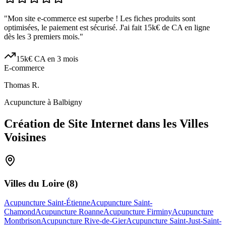
"
Mon site e-commerce est superbe ! Les fiches produits sont
optimisées, le paiement est sécurisé. J'ai fait 15k€ de CA en ligne
dès les 3 premiers mois.
"
15k€ CA en 3 mois
E-commerce
Thomas R.
Acupuncture à Balbigny
Création de Site Internet dans les Villes
Voisines
Villes du
Loire
(
8
)
Acupuncture Saint-Étienne
Acupuncture Saint-
Chamond
Acupuncture Roanne
Acupuncture Firminy
Acupuncture
Montbrison
Acupuncture Rive-de-Gier
Acupuncture Saint-Just-Saint-