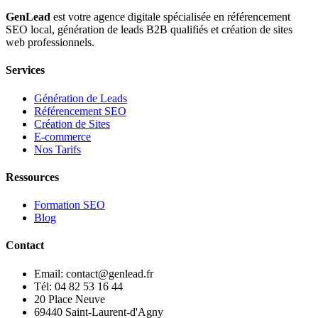
GenLead
est votre agence digitale spécialisée en
référencement
SEO local
,
génération de leads B2B qualifiés
et
création de sites
web professionnels
.
Services
Génération de Leads
Référencement SEO
Création de Sites
E-commerce
Nos Tarifs
Ressources
Formation SEO
Blog
Contact
Email: contact@genlead.fr
Tél: 04 82 53 16 44
20 Place Neuve
69440 Saint-Laurent-d'Agny