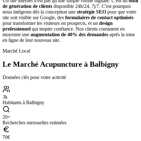
Un site internet n'est pas qu'une simple vitrine digitale. C'est un
outil
de génération de clients
disponible 24h/24, 7j/7. C'est pourquoi
nous intégrons dès la conception une
stratégie SEO
pour que votre
site soit visible sur Google, des
formulaires de contact optimisés
pour transformer les visiteurs en prospects, et un
design
professionnel
qui inspire confiance. Nos clients constatent en
moyenne une
augmentation de 40% des demandes
après la mise
en ligne de leur nouveau site.
Marché Local
Le Marché
Acupuncture
à
Balbigny
Données clés pour votre activité
3
k
Habitants à
Balbigny
20
+
Recherches mensuelles estimées
70
€