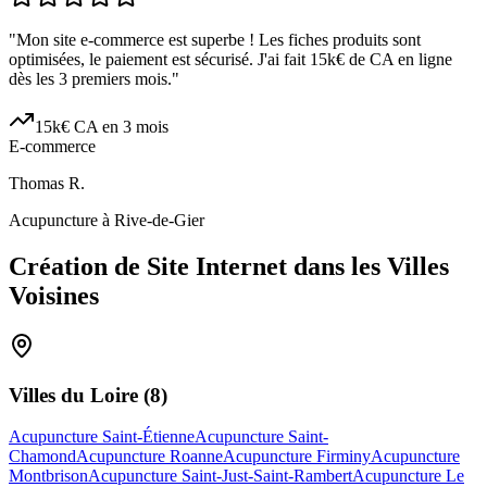
"
Mon site e-commerce est superbe ! Les fiches produits sont
optimisées, le paiement est sécurisé. J'ai fait 15k€ de CA en ligne
dès les 3 premiers mois.
"
15k€ CA en 3 mois
E-commerce
Thomas R.
Acupuncture à Rive-de-Gier
Création de Site Internet dans les Villes
Voisines
Villes du
Loire
(
8
)
Acupuncture Saint-Étienne
Acupuncture Saint-
Chamond
Acupuncture Roanne
Acupuncture Firminy
Acupuncture
Montbrison
Acupuncture Saint-Just-Saint-Rambert
Acupuncture Le