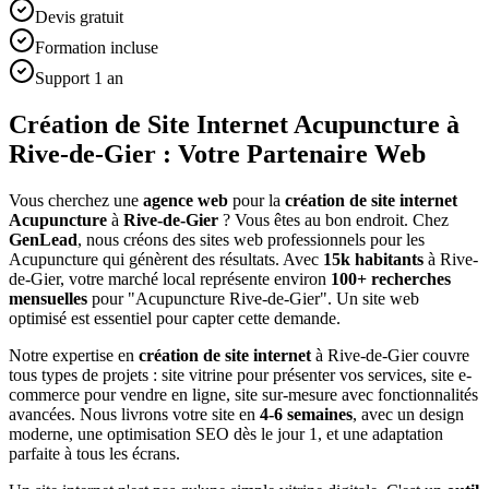
Devis gratuit
Formation incluse
Support 1 an
Création de Site Internet Acupuncture à
Rive-de-Gier : Votre Partenaire Web
Vous cherchez une
agence web
pour la
création de site internet
Acupuncture
à
Rive-de-Gier
? Vous êtes au bon endroit. Chez
GenLead
, nous créons des sites web professionnels pour les
Acupuncture
qui génèrent des résultats. Avec
15
k habitants
à
Rive-
de-Gier
, votre marché local représente environ
100
+ recherches
mensuelles
pour "
Acupuncture
Rive-de-Gier
". Un site web
optimisé est essentiel pour capter cette demande.
Notre expertise en
création de site internet
à
Rive-de-Gier
couvre
tous types de projets : site vitrine pour présenter vos services, site e-
commerce pour vendre en ligne, site sur-mesure avec fonctionnalités
avancées. Nous livrons votre site en
4-6 semaines
, avec un design
moderne, une optimisation SEO dès le jour 1, et une adaptation
parfaite à tous les écrans.