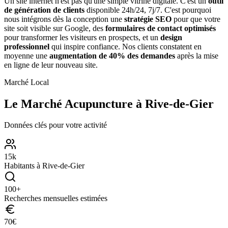
Un site internet n'est pas qu'une simple vitrine digitale. C'est un
outil
de génération de clients
disponible 24h/24, 7j/7. C'est pourquoi
nous intégrons dès la conception une
stratégie SEO
pour que votre
site soit visible sur Google, des
formulaires de contact optimisés
pour transformer les visiteurs en prospects, et un
design
professionnel
qui inspire confiance. Nos clients constatent en
moyenne une
augmentation de 40% des demandes
après la mise
en ligne de leur nouveau site.
Marché Local
Le Marché
Acupuncture
à
Rive-de-Gier
Données clés pour votre activité
15
k
Habitants à
Rive-de-Gier
100
+
Recherches mensuelles estimées
70
€