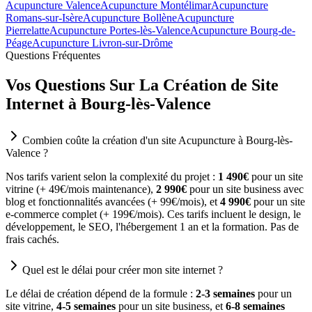
Acupuncture Valence
Acupuncture Montélimar
Acupuncture
Romans-sur-Isère
Acupuncture Bollène
Acupuncture
Pierrelatte
Acupuncture Portes-lès-Valence
Acupuncture Bourg-de-
Péage
Acupuncture Livron-sur-Drôme
Questions Fréquentes
Vos Questions Sur La Création de Site
Internet à Bourg-lès-Valence
Combien coûte la création d'un site Acupuncture à Bourg-lès-
Valence ?
Nos tarifs varient selon la complexité du projet :
1 490€
pour un site
vitrine (+ 49€/mois maintenance),
2 990€
pour un site business avec
blog et fonctionnalités avancées (+ 99€/mois), et
4 990€
pour un site
e-commerce complet (+ 199€/mois). Ces tarifs incluent le design, le
développement, le SEO, l'hébergement 1 an et la formation. Pas de
frais cachés.
Quel est le délai pour créer mon site internet ?
Le délai de création dépend de la formule :
2-3 semaines
pour un
site vitrine,
4-5 semaines
pour un site business, et
6-8 semaines