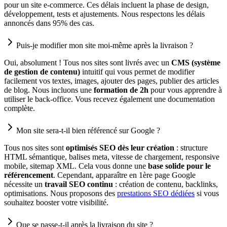
pour un site e-commerce. Ces délais incluent la phase de design,
développement, tests et ajustements. Nous respectons les délais
annoncés dans 95% des cas.
Puis-je modifier mon site moi-même après la livraison ?
Oui, absolument ! Tous nos sites sont livrés avec un
CMS (système
de gestion de contenu)
intuitif qui vous permet de modifier
facilement vos textes, images, ajouter des pages, publier des articles
de blog. Nous incluons une
formation de 2h
pour vous apprendre à
utiliser le back-office. Vous recevez également une documentation
complète.
Mon site sera-t-il bien référencé sur Google ?
Tous nos sites sont
optimisés SEO dès leur création
: structure
HTML sémantique, balises meta, vitesse de chargement, responsive
mobile, sitemap XML. Cela vous donne une
base solide pour le
référencement
. Cependant, apparaître en 1ère page Google
nécessite un
travail SEO continu
: création de contenu, backlinks,
optimisations. Nous proposons des
prestations SEO dédiées
si vous
souhaitez booster votre visibilité.
Que se passe-t-il après la livraison du site ?