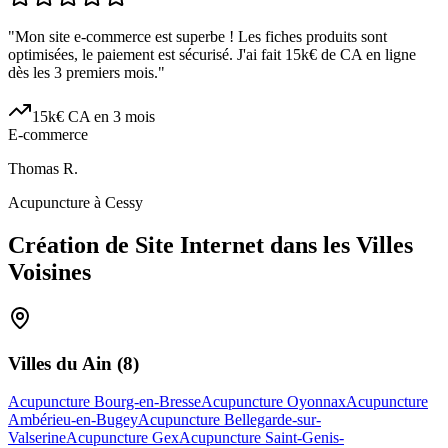
"
Mon site e-commerce est superbe ! Les fiches produits sont
optimisées, le paiement est sécurisé. J'ai fait 15k€ de CA en ligne
dès les 3 premiers mois.
"
15k€ CA en 3 mois
E-commerce
Thomas R.
Acupuncture à Cessy
Création de Site Internet dans les Villes
Voisines
Villes du
Ain
(
8
)
Acupuncture Bourg-en-Bresse
Acupuncture Oyonnax
Acupuncture
Ambérieu-en-Bugey
Acupuncture Bellegarde-sur-
Valserine
Acupuncture Gex
Acupuncture Saint-Genis-