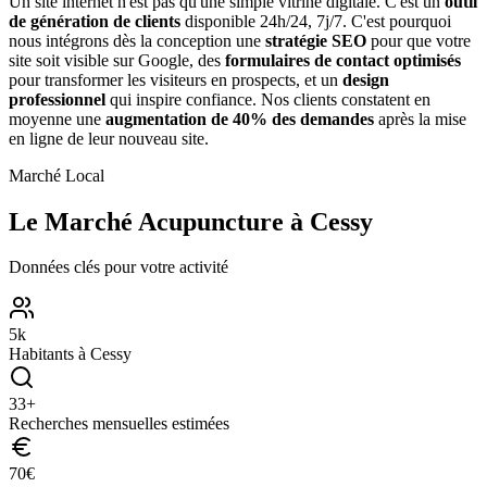
Un site internet n'est pas qu'une simple vitrine digitale. C'est un
outil
de génération de clients
disponible 24h/24, 7j/7. C'est pourquoi
nous intégrons dès la conception une
stratégie SEO
pour que votre
site soit visible sur Google, des
formulaires de contact optimisés
pour transformer les visiteurs en prospects, et un
design
professionnel
qui inspire confiance. Nos clients constatent en
moyenne une
augmentation de 40% des demandes
après la mise
en ligne de leur nouveau site.
Marché Local
Le Marché
Acupuncture
à
Cessy
Données clés pour votre activité
5
k
Habitants à
Cessy
33
+
Recherches mensuelles estimées
70
€