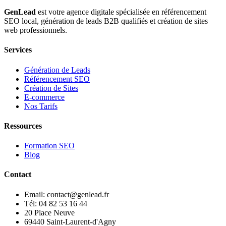
GenLead
est votre agence digitale spécialisée en
référencement
SEO local
,
génération de leads B2B qualifiés
et
création de sites
web professionnels
.
Services
Génération de Leads
Référencement SEO
Création de Sites
E-commerce
Nos Tarifs
Ressources
Formation SEO
Blog
Contact
Email: contact@genlead.fr
Tél: 04 82 53 16 44
20 Place Neuve
69440 Saint-Laurent-d'Agny