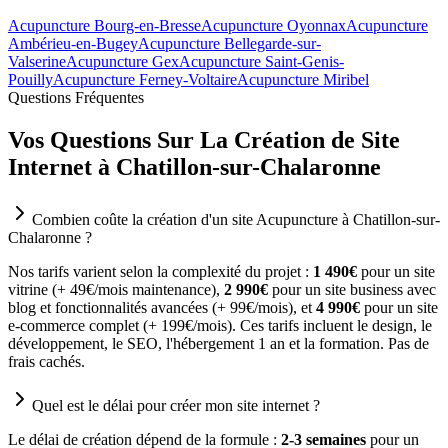
Acupuncture Bourg-en-Bresse
Acupuncture Oyonnax
Acupuncture
Ambérieu-en-Bugey
Acupuncture Bellegarde-sur-
Valserine
Acupuncture Gex
Acupuncture Saint-Genis-
Pouilly
Acupuncture Ferney-Voltaire
Acupuncture Miribel
Questions Fréquentes
Vos Questions Sur La Création de Site
Internet à Chatillon-sur-Chalaronne
Combien coûte la création d'un site Acupuncture à Chatillon-sur-
Chalaronne ?
Nos tarifs varient selon la complexité du projet :
1 490€
pour un site
vitrine (+ 49€/mois maintenance),
2 990€
pour un site business avec
blog et fonctionnalités avancées (+ 99€/mois), et
4 990€
pour un site
e-commerce complet (+ 199€/mois). Ces tarifs incluent le design, le
développement, le SEO, l'hébergement 1 an et la formation. Pas de
frais cachés.
Quel est le délai pour créer mon site internet ?
Le délai de création dépend de la formule :
2-3 semaines
pour un