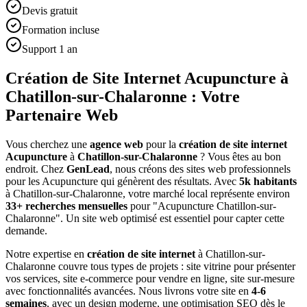
Devis gratuit
Formation incluse
Support 1 an
Création de Site Internet Acupuncture à
Chatillon-sur-Chalaronne : Votre
Partenaire Web
Vous cherchez une
agence web
pour la
création de site internet
Acupuncture
à
Chatillon-sur-Chalaronne
? Vous êtes au bon
endroit. Chez
GenLead
, nous créons des sites web professionnels
pour les
Acupuncture
qui génèrent des résultats. Avec
5
k habitants
à
Chatillon-sur-Chalaronne
, votre marché local représente environ
33
+ recherches mensuelles
pour "
Acupuncture
Chatillon-sur-
Chalaronne
". Un site web optimisé est essentiel pour capter cette
demande.
Notre expertise en
création de site internet
à
Chatillon-sur-
Chalaronne
couvre tous types de projets : site vitrine pour présenter
vos services, site e-commerce pour vendre en ligne, site sur-mesure
avec fonctionnalités avancées. Nous livrons votre site en
4-6
semaines
, avec un design moderne, une optimisation SEO dès le