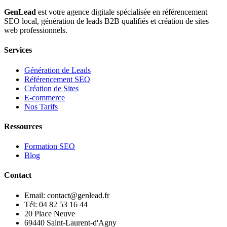
GenLead
est votre agence digitale spécialisée en
référencement
SEO local
,
génération de leads B2B qualifiés
et
création de sites
web professionnels
.
Services
Génération de Leads
Référencement SEO
Création de Sites
E-commerce
Nos Tarifs
Ressources
Formation SEO
Blog
Contact
Email: contact@genlead.fr
Tél: 04 82 53 16 44
20 Place Neuve
69440 Saint-Laurent-d'Agny