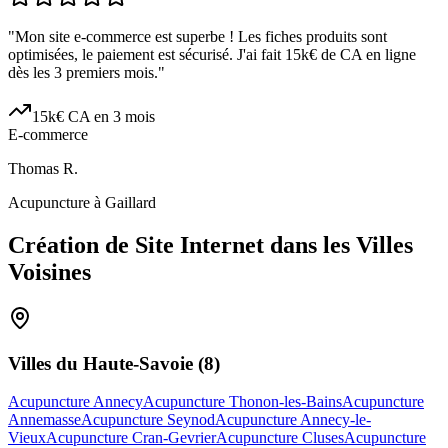
"
Mon site e-commerce est superbe ! Les fiches produits sont
optimisées, le paiement est sécurisé. J'ai fait 15k€ de CA en ligne
dès les 3 premiers mois.
"
15k€ CA en 3 mois
E-commerce
Thomas R.
Acupuncture à Gaillard
Création de Site Internet dans les Villes
Voisines
Villes du
Haute-Savoie
(
8
)
Acupuncture Annecy
Acupuncture Thonon-les-Bains
Acupuncture
Annemasse
Acupuncture Seynod
Acupuncture Annecy-le-
Vieux
Acupuncture Cran-Gevrier
Acupuncture Cluses
Acupuncture