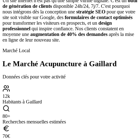
Un site internet n'est pas qu'une simple vitrine digitale. C'est un
outil
de génération de clients
disponible 24h/24, 7j/7. C'est pourquoi
nous intégrons dès la conception une
stratégie SEO
pour que votre
site soit visible sur Google, des
formulaires de contact optimisés
pour transformer les visiteurs en prospects, et un
design
professionnel
qui inspire confiance. Nos clients constatent en
moyenne une
augmentation de 40% des demandes
après la mise
en ligne de leur nouveau site.
Marché Local
Le Marché
Acupuncture
à
Gaillard
Données clés pour votre activité
12
k
Habitants à
Gaillard
80
+
Recherches mensuelles estimées
70
€