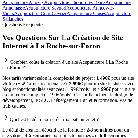
Acupuncture Annecy
Acupuncture Thonon-les-Bains
Acupuncture
Annemasse
Acupuncture Seynod
Acupuncture Annecy-le-
Vieux
Acupuncture Cran-Gevrier
Acupuncture Cluses
Acupuncture
Sallanches
Questions Fréquentes
Vos Questions Sur La Création de Site
Internet à La Roche-sur-Foron
Combien coûte la création d'un site Acupuncture à La Roche-
sur-Foron ?
Nos tarifs varient selon la complexité du projet :
1 490€
pour un site
vitrine (+ 49€/mois maintenance),
2 990€
pour un site business avec
blog et fonctionnalités avancées (+ 99€/mois), et
4 990€
pour un site
e-commerce complet (+ 199€/mois). Ces tarifs incluent le design, le
développement, le SEO, l'hébergement 1 an et la formation. Pas de
frais cachés.
Quel est le délai pour créer mon site internet ?
Le délai de création dépend de la formule :
2-3 semaines
pour un
site vitrine,
4-5 semaines
pour un site business, et
6-8 semaines