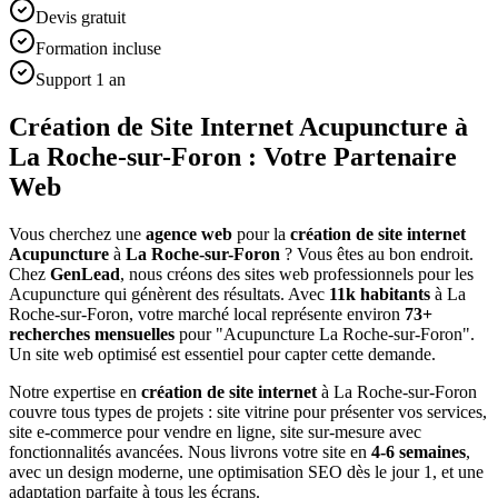
Devis gratuit
Formation incluse
Support 1 an
Création de Site Internet Acupuncture à
La Roche-sur-Foron : Votre Partenaire
Web
Vous cherchez une
agence web
pour la
création de site internet
Acupuncture
à
La Roche-sur-Foron
? Vous êtes au bon endroit.
Chez
GenLead
, nous créons des sites web professionnels pour les
Acupuncture
qui génèrent des résultats. Avec
11
k habitants
à
La
Roche-sur-Foron
, votre marché local représente environ
73
+
recherches mensuelles
pour "
Acupuncture
La Roche-sur-Foron
".
Un site web optimisé est essentiel pour capter cette demande.
Notre expertise en
création de site internet
à
La Roche-sur-Foron
couvre tous types de projets : site vitrine pour présenter vos services,
site e-commerce pour vendre en ligne, site sur-mesure avec
fonctionnalités avancées. Nous livrons votre site en
4-6 semaines
,
avec un design moderne, une optimisation SEO dès le jour 1, et une
adaptation parfaite à tous les écrans.