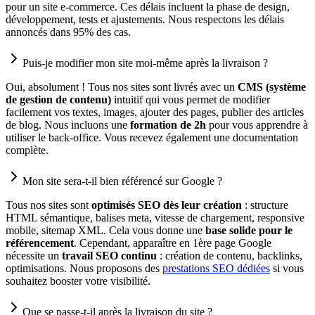
pour un site e-commerce. Ces délais incluent la phase de design,
développement, tests et ajustements. Nous respectons les délais
annoncés dans 95% des cas.
Puis-je modifier mon site moi-même après la livraison ?
Oui, absolument ! Tous nos sites sont livrés avec un
CMS (système
de gestion de contenu)
intuitif qui vous permet de modifier
facilement vos textes, images, ajouter des pages, publier des articles
de blog. Nous incluons une
formation de 2h
pour vous apprendre à
utiliser le back-office. Vous recevez également une documentation
complète.
Mon site sera-t-il bien référencé sur Google ?
Tous nos sites sont
optimisés SEO dès leur création
: structure
HTML sémantique, balises meta, vitesse de chargement, responsive
mobile, sitemap XML. Cela vous donne une
base solide pour le
référencement
. Cependant, apparaître en 1ère page Google
nécessite un
travail SEO continu
: création de contenu, backlinks,
optimisations. Nous proposons des
prestations SEO dédiées
si vous
souhaitez booster votre visibilité.
Que se passe-t-il après la livraison du site ?