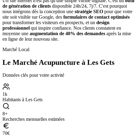
Un site internet n'est pas qu'une simple vitrine digitale. C'est un
outil
de génération de clients
disponible 24h/24, 7j/7. C'est pourquoi
nous intégrons dès la conception une
stratégie SEO
pour que votre
site soit visible sur Google, des
formulaires de contact optimisés
pour transformer les visiteurs en prospects, et un
design
professionnel
qui inspire confiance. Nos clients constatent en
moyenne une
augmentation de 40% des demandes
après la mise
en ligne de leur nouveau site.
Marché Local
Le Marché
Acupuncture
à
Les Gets
Données clés pour votre activité
1
k
Habitants à
Les Gets
8
+
Recherches mensuelles estimées
70
€