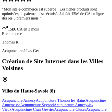
"
Mon site e-commerce est superbe ! Les fiches produits sont
optimisées, le paiement est sécurisé. J'ai fait 15k€ de CA en ligne
dès les 3 premiers mois.
"
15k€ CA en 3 mois
E-commerce
Thomas R.
Acupuncture à Les Gets
Création de Site Internet dans les Villes
Voisines
Villes du
Haute-Savoie
(
8
)
Acupuncture Annecy
Acupuncture Thonon-les-Bains
Acupuncture
Annemasse
Acupuncture Seynod
Acupuncture Annecy-le-
Vieux
Acupuncture Cran-Gevrier
Acupuncture Cluses
Acupuncture