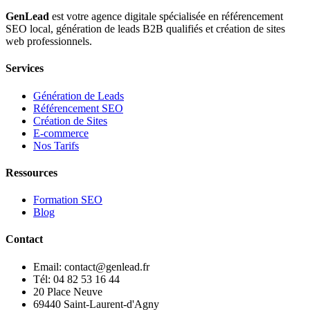
GenLead
est votre agence digitale spécialisée en
référencement
SEO local
,
génération de leads B2B qualifiés
et
création de sites
web professionnels
.
Services
Génération de Leads
Référencement SEO
Création de Sites
E-commerce
Nos Tarifs
Ressources
Formation SEO
Blog
Contact
Email: contact@genlead.fr
Tél: 04 82 53 16 44
20 Place Neuve
69440 Saint-Laurent-d'Agny