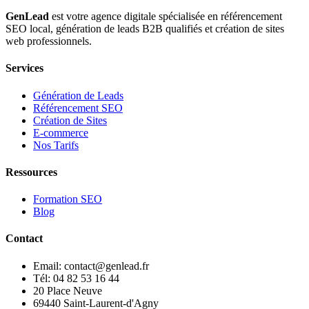
GenLead
est votre agence digitale spécialisée en
référencement
SEO local
,
génération de leads B2B qualifiés
et
création de sites
web professionnels
.
Services
Génération de Leads
Référencement SEO
Création de Sites
E-commerce
Nos Tarifs
Ressources
Formation SEO
Blog
Contact
Email: contact@genlead.fr
Tél: 04 82 53 16 44
20 Place Neuve
69440 Saint-Laurent-d'Agny