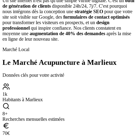
Un site internet n'est pas qu'une simple vitrine digitale. C'est un
outil
de génération de clients
disponible 24h/24, 7j/7. C'est pourquoi
nous intégrons dès la conception une
stratégie SEO
pour que votre
site soit visible sur Google, des
formulaires de contact optimisés
pour transformer les visiteurs en prospects, et un
design
professionnel
qui inspire confiance. Nos clients constatent en
moyenne une
augmentation de 40% des demandes
après la mise
en ligne de leur nouveau site.
Marché Local
Le Marché
Acupuncture
à
Marlieux
Données clés pour votre activité
1
k
Habitants à
Marlieux
8
+
Recherches mensuelles estimées
70
€