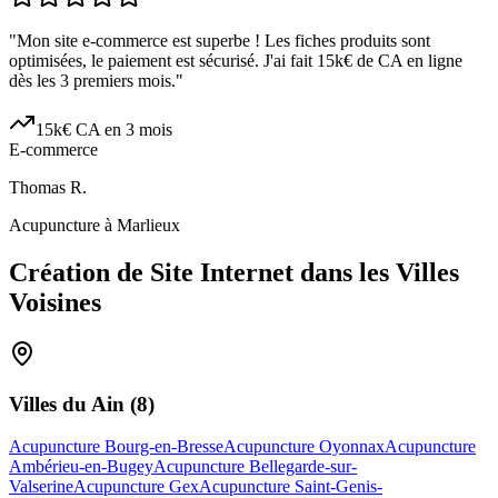
"
Mon site e-commerce est superbe ! Les fiches produits sont
optimisées, le paiement est sécurisé. J'ai fait 15k€ de CA en ligne
dès les 3 premiers mois.
"
15k€ CA en 3 mois
E-commerce
Thomas R.
Acupuncture à Marlieux
Création de Site Internet dans les Villes
Voisines
Villes du
Ain
(
8
)
Acupuncture Bourg-en-Bresse
Acupuncture Oyonnax
Acupuncture
Ambérieu-en-Bugey
Acupuncture Bellegarde-sur-
Valserine
Acupuncture Gex
Acupuncture Saint-Genis-