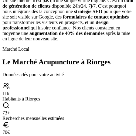
Un site internet n'est pas qu'une simple vitrine digitale. C'est un
outil
de génération de clients
disponible 24h/24, 7j/7. C'est pourquoi
nous intégrons dès la conception une
stratégie SEO
pour que votre
site soit visible sur Google, des
formulaires de contact optimisés
pour transformer les visiteurs en prospects, et un
design
professionnel
qui inspire confiance. Nos clients constatent en
moyenne une
augmentation de 40% des demandes
après la mise
en ligne de leur nouveau site.
Marché Local
Le Marché
Acupuncture
à
Riorges
Données clés pour votre activité
11
k
Habitants à
Riorges
73
+
Recherches mensuelles estimées
70
€