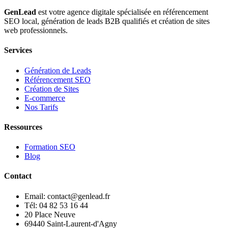
GenLead
est votre agence digitale spécialisée en
référencement
SEO local
,
génération de leads B2B qualifiés
et
création de sites
web professionnels
.
Services
Génération de Leads
Référencement SEO
Création de Sites
E-commerce
Nos Tarifs
Ressources
Formation SEO
Blog
Contact
Email: contact@genlead.fr
Tél: 04 82 53 16 44
20 Place Neuve
69440 Saint-Laurent-d'Agny