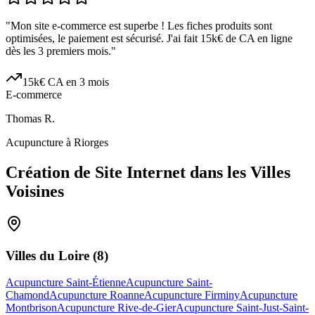
"
Mon site e-commerce est superbe ! Les fiches produits sont
optimisées, le paiement est sécurisé. J'ai fait 15k€ de CA en ligne
dès les 3 premiers mois.
"
15k€ CA en 3 mois
E-commerce
Thomas R.
Acupuncture à Riorges
Création de Site Internet dans les Villes
Voisines
Villes du
Loire
(
8
)
Acupuncture Saint-Étienne
Acupuncture Saint-
Chamond
Acupuncture Roanne
Acupuncture Firminy
Acupuncture
Montbrison
Acupuncture Rive-de-Gier
Acupuncture Saint-Just-Saint-