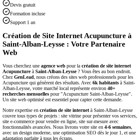
Devis gratuit
Formation incluse
Support 1 an
Création de Site Internet Acupuncture à
Saint-Alban-Leysse : Votre Partenaire
Web
Vous cherchez une
agence web
pour la
création de site internet
Acupuncture
à
Saint-Alban-Leysse
? Vous êtes au bon endroit.
Chez
GenLead
, nous créons des sites web professionnels pour les
Acupuncture
qui génèrent des résultats. Avec
6
k habitants
à
Saint-
Alban-Leysse
, votre marché local représente environ
40
+
recherches mensuelles
pour "
Acupuncture
Saint-Alban-Leysse
".
Un site web optimisé est essentiel pour capter cette demande.
Notre expertise en
création de site internet
à
Saint-Alban-Leysse
couvre tous types de projets : site vitrine pour présenter vos services,
site e-commerce pour vendre en ligne, site sur-mesure avec
fonctionnalités avancées. Nous livrons votre site en
4-6 semaines
,
avec un design moderne, une optimisation SEO dès le jour 1, et une
adaptation parfaite à tous les écrans.