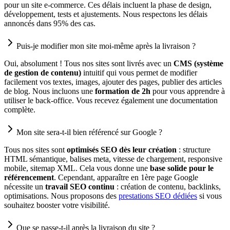
pour un site e-commerce. Ces délais incluent la phase de design,
développement, tests et ajustements. Nous respectons les délais
annoncés dans 95% des cas.
Puis-je modifier mon site moi-même après la livraison ?
Oui, absolument ! Tous nos sites sont livrés avec un
CMS (système
de gestion de contenu)
intuitif qui vous permet de modifier
facilement vos textes, images, ajouter des pages, publier des articles
de blog. Nous incluons une
formation de 2h
pour vous apprendre à
utiliser le back-office. Vous recevez également une documentation
complète.
Mon site sera-t-il bien référencé sur Google ?
Tous nos sites sont
optimisés SEO dès leur création
: structure
HTML sémantique, balises meta, vitesse de chargement, responsive
mobile, sitemap XML. Cela vous donne une
base solide pour le
référencement
. Cependant, apparaître en 1ère page Google
nécessite un
travail SEO continu
: création de contenu, backlinks,
optimisations. Nous proposons des
prestations SEO dédiées
si vous
souhaitez booster votre visibilité.
Que se passe-t-il après la livraison du site ?