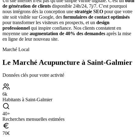
Un site internet n'est pas qu'une simple vitrine digitale. C'est un
outil
de génération de clients
disponible 24h/24, 7j/7. C'est pourquoi
nous intégrons dès la conception une
stratégie SEO
pour que votre
site soit visible sur Google, des
formulaires de contact optimisés
pour transformer les visiteurs en prospects, et un
design
professionnel
qui inspire confiance. Nos clients constatent en
moyenne une
augmentation de 40% des demandes
après la mise
en ligne de leur nouveau site.
Marché Local
Le Marché
Acupuncture
à
Saint-Galmier
Données clés pour votre activité
6
k
Habitants à
Saint-Galmier
40
+
Recherches mensuelles estimées
70
€