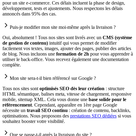
pour un site e-commerce. Ces délais incluent la phase de design,
développement, tests et ajustements. Nous respectons les délais
annoncés dans 95% des cas.
Puis-je modifier mon site moi-même après la livraison ?
Oui, absolument ! Tous nos sites sont livrés avec un
CMS (système
de gestion de contenu)
intuitif qui vous permet de modifier
facilement vos textes, images, ajouter des pages, publier des articles
de blog. Nous incluons une
formation de 2h
pour vous apprendre à
utiliser le back-office. Vous recevez également une documentation
complète.
Mon site sera-t-il bien référencé sur Google ?
Tous nos sites sont
optimisés SEO dès leur création
: structure
HTML sémantique, balises meta, vitesse de chargement, responsive
mobile, sitemap XML. Cela vous donne une
base solide pour le
référencement
. Cependant, apparaître en 1ère page Google
nécessite un
travail SEO continu
: création de contenu, backlinks,
optimisations. Nous proposons des
prestations SEO dédiées
si vous
souhaitez booster votre visibilité.
Que se passe-t-il après la livraison du site ?