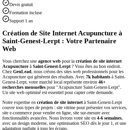
Devis gratuit
Formation incluse
Support 1 an
Création de Site Internet Acupuncture à
Saint-Genest-Lerpt : Votre Partenaire
Web
Vous cherchez une
agence web
pour la
création de site internet
Acupuncture
à
Saint-Genest-Lerpt
? Vous êtes au bon endroit.
Chez
GenLead
, nous créons des sites web professionnels pour les
Acupuncture
qui génèrent des résultats. Avec
7
k habitants
à
Saint-
Genest-Lerpt
, votre marché local représente environ
46
+
recherches mensuelles
pour "
Acupuncture
Saint-Genest-Lerpt
".
Un site web optimisé est essentiel pour capter cette demande.
Notre expertise en
création de site internet
à
Saint-Genest-Lerpt
couvre tous types de projets : site vitrine pour présenter vos services,
site e-commerce pour vendre en ligne, site sur-mesure avec
fonctionnalités avancées. Nous livrons votre site en
4-6 semaines
,
avec un design moderne, une optimisation SEO dès le jour 1, et une
adaptation parfaite à tous les écrans.