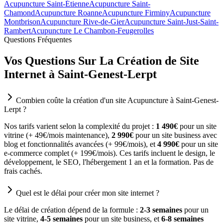
Acupuncture Saint-Étienne
Acupuncture Saint-
Chamond
Acupuncture Roanne
Acupuncture Firminy
Acupuncture
Montbrison
Acupuncture Rive-de-Gier
Acupuncture Saint-Just-Saint-
Rambert
Acupuncture Le Chambon-Feugerolles
Questions Fréquentes
Vos Questions Sur La Création de Site
Internet à Saint-Genest-Lerpt
Combien coûte la création d'un site Acupuncture à Saint-Genest-
Lerpt ?
Nos tarifs varient selon la complexité du projet :
1 490€
pour un site
vitrine (+ 49€/mois maintenance),
2 990€
pour un site business avec
blog et fonctionnalités avancées (+ 99€/mois), et
4 990€
pour un site
e-commerce complet (+ 199€/mois). Ces tarifs incluent le design, le
développement, le SEO, l'hébergement 1 an et la formation. Pas de
frais cachés.
Quel est le délai pour créer mon site internet ?
Le délai de création dépend de la formule :
2-3 semaines
pour un
site vitrine,
4-5 semaines
pour un site business, et
6-8 semaines