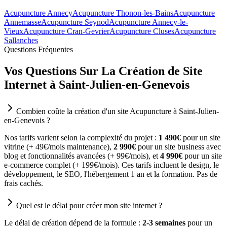
Acupuncture Annecy
Acupuncture Thonon-les-Bains
Acupuncture
Annemasse
Acupuncture Seynod
Acupuncture Annecy-le-
Vieux
Acupuncture Cran-Gevrier
Acupuncture Cluses
Acupuncture
Sallanches
Questions Fréquentes
Vos Questions Sur La Création de Site
Internet à Saint-Julien-en-Genevois
Combien coûte la création d'un site Acupuncture à Saint-Julien-
en-Genevois ?
Nos tarifs varient selon la complexité du projet :
1 490€
pour un site
vitrine (+ 49€/mois maintenance),
2 990€
pour un site business avec
blog et fonctionnalités avancées (+ 99€/mois), et
4 990€
pour un site
e-commerce complet (+ 199€/mois). Ces tarifs incluent le design, le
développement, le SEO, l'hébergement 1 an et la formation. Pas de
frais cachés.
Quel est le délai pour créer mon site internet ?
Le délai de création dépend de la formule :
2-3 semaines
pour un