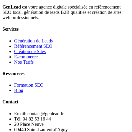
GenLead
est votre agence digitale spécialisée en
référencement
SEO local
,
génération de leads B2B qualifiés
et
création de sites
web professionnels
.
Services
Génération de Leads
Référencement SEO
Création de Sites
E-commerce
Nos Tarifs
Ressources
Formation SEO
Blog
Contact
Email: contact@genlead.fr
Tél: 04 82 53 16 44
20 Place Neuve
69440 Saint-Laurent-d'Agny