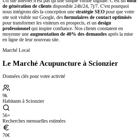
Un site internet n'est pas qu'une simple vitrine digitale. C'est un
outil
de génération de clients
disponible 24h/24, 7j/7. C'est pourquoi
nous intégrons dès la conception une
stratégie SEO
pour que votre
site soit visible sur Google, des
formulaires de contact optimisés
pour transformer les visiteurs en prospects, et un
design
professionnel
qui inspire confiance. Nos clients constatent en
moyenne une
augmentation de 40% des demandes
après la mise
en ligne de leur nouveau site.
Marché Local
Le Marché
Acupuncture
à
Scionzier
Données clés pour votre activité
9
k
Habitants à
Scionzier
56
+
Recherches mensuelles estimées
70
€