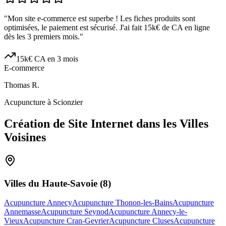
"
Mon site e-commerce est superbe ! Les fiches produits sont
optimisées, le paiement est sécurisé. J'ai fait 15k€ de CA en ligne
dès les 3 premiers mois.
"
15k€ CA en 3 mois
E-commerce
Thomas R.
Acupuncture à Scionzier
Création de Site Internet dans les Villes
Voisines
Villes du
Haute-Savoie
(
8
)
Acupuncture Annecy
Acupuncture Thonon-les-Bains
Acupuncture
Annemasse
Acupuncture Seynod
Acupuncture Annecy-le-
Vieux
Acupuncture Cran-Gevrier
Acupuncture Cluses
Acupuncture