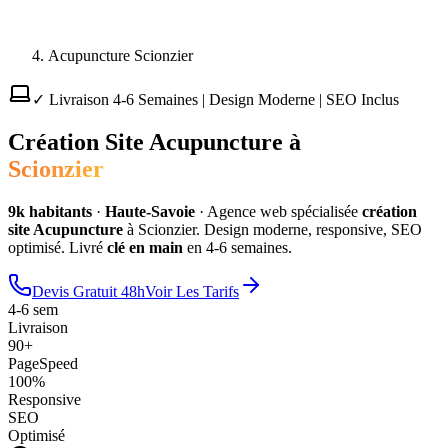
Acupuncture Scionzier
✓ Livraison 4-6 Semaines | Design Moderne | SEO Inclus
Création Site
Acupuncture
à
Scionzier
9
k habitants
·
Haute-Savoie
·
Agence web spécialisée
création
site
Acupuncture
à
Scionzier
. Design moderne, responsive, SEO
optimisé. Livré
clé en main
en 4-6 semaines.
Devis Gratuit 48h
Voir Les Tarifs
4-6 sem
Livraison
90+
PageSpeed
100%
Responsive
SEO
Optimisé