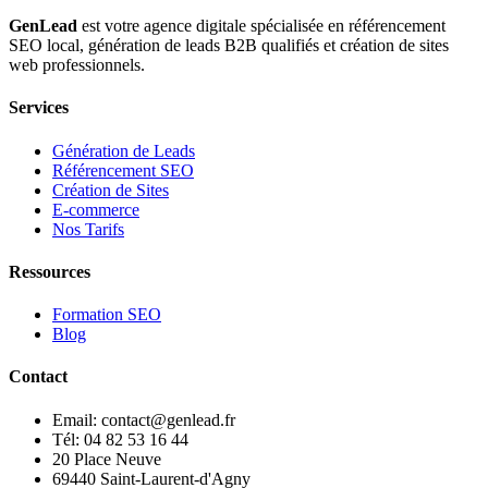
GenLead
est votre agence digitale spécialisée en
référencement
SEO local
,
génération de leads B2B qualifiés
et
création de sites
web professionnels
.
Services
Génération de Leads
Référencement SEO
Création de Sites
E-commerce
Nos Tarifs
Ressources
Formation SEO
Blog
Contact
Email: contact@genlead.fr
Tél: 04 82 53 16 44
20 Place Neuve
69440 Saint-Laurent-d'Agny