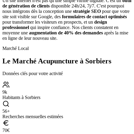
Un site internet n'est pas qu'une simple vitrine digitale. C'est un
outil
de génération de clients
disponible 24h/24, 7j/7. C'est pourquoi
nous intégrons dès la conception une
stratégie SEO
pour que votre
site soit visible sur Google, des
formulaires de contact optimisés
pour transformer les visiteurs en prospects, et un
design
professionnel
qui inspire confiance. Nos clients constatent en
moyenne une
augmentation de 40% des demandes
après la mise
en ligne de leur nouveau site.
Marché Local
Le Marché
Acupuncture
à
Sorbiers
Données clés pour votre activité
9
k
Habitants à
Sorbiers
56
+
Recherches mensuelles estimées
70
€