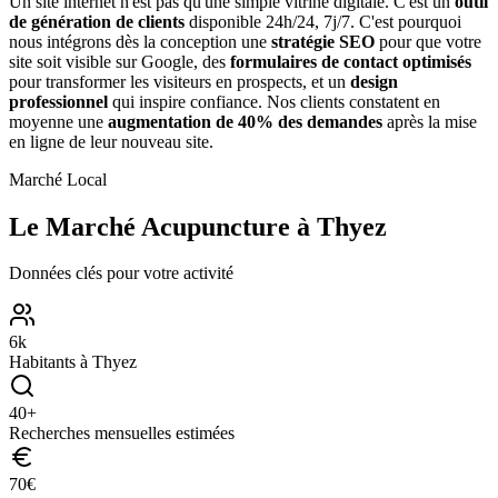
Un site internet n'est pas qu'une simple vitrine digitale. C'est un
outil
de génération de clients
disponible 24h/24, 7j/7. C'est pourquoi
nous intégrons dès la conception une
stratégie SEO
pour que votre
site soit visible sur Google, des
formulaires de contact optimisés
pour transformer les visiteurs en prospects, et un
design
professionnel
qui inspire confiance. Nos clients constatent en
moyenne une
augmentation de 40% des demandes
après la mise
en ligne de leur nouveau site.
Marché Local
Le Marché
Acupuncture
à
Thyez
Données clés pour votre activité
6
k
Habitants à
Thyez
40
+
Recherches mensuelles estimées
70
€