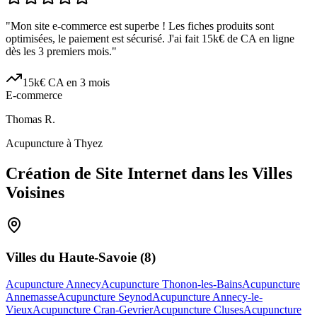
"
Mon site e-commerce est superbe ! Les fiches produits sont
optimisées, le paiement est sécurisé. J'ai fait 15k€ de CA en ligne
dès les 3 premiers mois.
"
15k€ CA en 3 mois
E-commerce
Thomas R.
Acupuncture à Thyez
Création de Site Internet dans les Villes
Voisines
Villes du
Haute-Savoie
(
8
)
Acupuncture Annecy
Acupuncture Thonon-les-Bains
Acupuncture
Annemasse
Acupuncture Seynod
Acupuncture Annecy-le-
Vieux
Acupuncture Cran-Gevrier
Acupuncture Cluses
Acupuncture