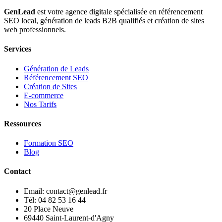
GenLead
est votre agence digitale spécialisée en
référencement
SEO local
,
génération de leads B2B qualifiés
et
création de sites
web professionnels
.
Services
Génération de Leads
Référencement SEO
Création de Sites
E-commerce
Nos Tarifs
Ressources
Formation SEO
Blog
Contact
Email: contact@genlead.fr
Tél: 04 82 53 16 44
20 Place Neuve
69440 Saint-Laurent-d'Agny