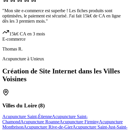
"
Mon site e-commerce est superbe ! Les fiches produits sont
optimisées, le paiement est sécurisé. J'ai fait 15k€ de CA en ligne
dès les 3 premiers mois.
"
15k€ CA en 3 mois
E-commerce
Thomas R.
Acupuncture à Unieux
Création de Site Internet dans les Villes
Voisines
Villes du
Loire
(
8
)
Acupuncture Saint-Étienne
Acupuncture Saint-
Chamond
Acupuncture Roanne
Acupuncture Firminy
Acupuncture
Montbrison
Acupuncture Rive-de-Gier
Acupuncture Saint-Just-Saint-