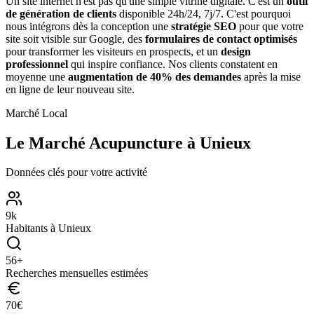
Un site internet n'est pas qu'une simple vitrine digitale. C'est un
outil
de génération de clients
disponible 24h/24, 7j/7. C'est pourquoi
nous intégrons dès la conception une
stratégie SEO
pour que votre
site soit visible sur Google, des
formulaires de contact optimisés
pour transformer les visiteurs en prospects, et un
design
professionnel
qui inspire confiance. Nos clients constatent en
moyenne une
augmentation de 40% des demandes
après la mise
en ligne de leur nouveau site.
Marché Local
Le Marché
Acupuncture
à
Unieux
Données clés pour votre activité
9
k
Habitants à
Unieux
56
+
Recherches mensuelles estimées
70
€