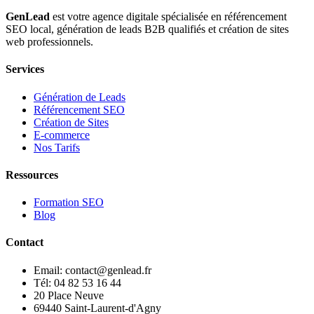
GenLead
est votre agence digitale spécialisée en
référencement
SEO local
,
génération de leads B2B qualifiés
et
création de sites
web professionnels
.
Services
Génération de Leads
Référencement SEO
Création de Sites
E-commerce
Nos Tarifs
Ressources
Formation SEO
Blog
Contact
Email: contact@genlead.fr
Tél: 04 82 53 16 44
20 Place Neuve
69440 Saint-Laurent-d'Agny