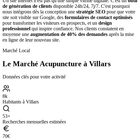
Un site internet n'est pas qu'une simple vitrine digitale. C'est un
outil
de génération de clients
disponible 24h/24, 7j/7. C'est pourquoi
nous intégrons dès la conception une
stratégie SEO
pour que votre
site soit visible sur Google, des
formulaires de contact optimisés
pour transformer les visiteurs en prospects, et un
design
professionnel
qui inspire confiance. Nos clients constatent en
moyenne une
augmentation de 40% des demandes
après la mise
en ligne de leur nouveau site.
Marché Local
Le Marché
Acupuncture
à
Villars
Données clés pour votre activité
8
k
Habitants à
Villars
53
+
Recherches mensuelles estimées
70
€