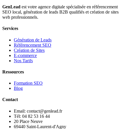
GenLead
est votre agence digitale spécialisée en
référencement
SEO local
,
génération de leads B2B qualifiés
et
création de sites
web professionnels
.
Services
Génération de Leads
Référencement SEO
Création de Sites
E-commerce
Nos Tarifs
Ressources
Formation SEO
Blog
Contact
Email: contact@genlead.fr
Tél: 04 82 53 16 44
20 Place Neuve
69440 Saint-Laurent-d'Agny