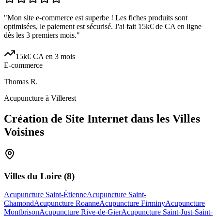
"
Mon site e-commerce est superbe ! Les fiches produits sont
optimisées, le paiement est sécurisé. J'ai fait 15k€ de CA en ligne
dès les 3 premiers mois.
"
15k€ CA en 3 mois
E-commerce
Thomas R.
Acupuncture à Villerest
Création de Site Internet dans les Villes
Voisines
Villes du
Loire
(
8
)
Acupuncture Saint-Étienne
Acupuncture Saint-
Chamond
Acupuncture Roanne
Acupuncture Firminy
Acupuncture
Montbrison
Acupuncture Rive-de-Gier
Acupuncture Saint-Just-Saint-