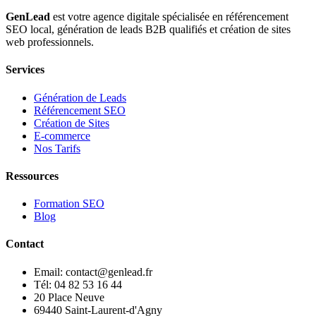
GenLead
est votre agence digitale spécialisée en
référencement
SEO local
,
génération de leads B2B qualifiés
et
création de sites
web professionnels
.
Services
Génération de Leads
Référencement SEO
Création de Sites
E-commerce
Nos Tarifs
Ressources
Formation SEO
Blog
Contact
Email: contact@genlead.fr
Tél: 04 82 53 16 44
20 Place Neuve
69440 Saint-Laurent-d'Agny