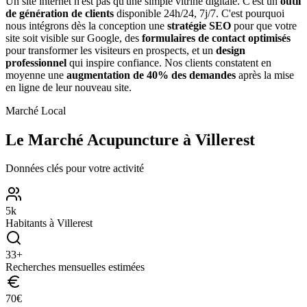
Un site internet n'est pas qu'une simple vitrine digitale. C'est un
outil
de génération de clients
disponible 24h/24, 7j/7. C'est pourquoi
nous intégrons dès la conception une
stratégie SEO
pour que votre
site soit visible sur Google, des
formulaires de contact optimisés
pour transformer les visiteurs en prospects, et un
design
professionnel
qui inspire confiance. Nos clients constatent en
moyenne une
augmentation de 40% des demandes
après la mise
en ligne de leur nouveau site.
Marché Local
Le Marché
Acupuncture
à
Villerest
Données clés pour votre activité
5
k
Habitants à
Villerest
33
+
Recherches mensuelles estimées
70
€