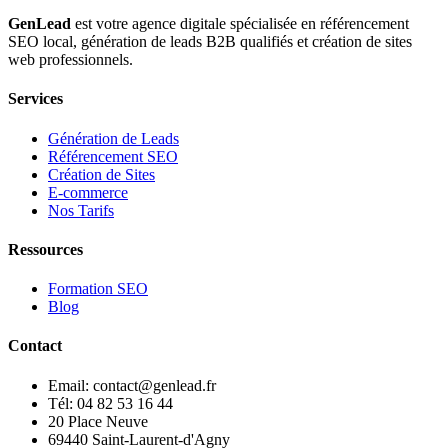
GenLead
est votre agence digitale spécialisée en
référencement
SEO local
,
génération de leads B2B qualifiés
et
création de sites
web professionnels
.
Services
Génération de Leads
Référencement SEO
Création de Sites
E-commerce
Nos Tarifs
Ressources
Formation SEO
Blog
Contact
Email: contact@genlead.fr
Tél: 04 82 53 16 44
20 Place Neuve
69440 Saint-Laurent-d'Agny