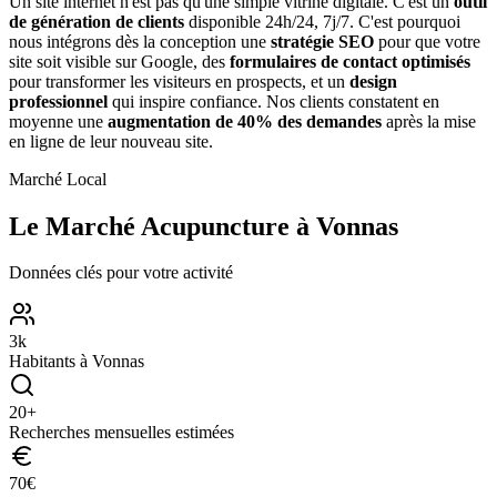
Un site internet n'est pas qu'une simple vitrine digitale. C'est un
outil
de génération de clients
disponible 24h/24, 7j/7. C'est pourquoi
nous intégrons dès la conception une
stratégie SEO
pour que votre
site soit visible sur Google, des
formulaires de contact optimisés
pour transformer les visiteurs en prospects, et un
design
professionnel
qui inspire confiance. Nos clients constatent en
moyenne une
augmentation de 40% des demandes
après la mise
en ligne de leur nouveau site.
Marché Local
Le Marché
Acupuncture
à
Vonnas
Données clés pour votre activité
3
k
Habitants à
Vonnas
20
+
Recherches mensuelles estimées
70
€