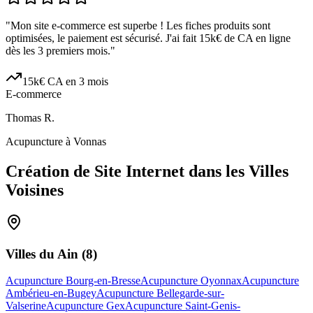
"
Mon site e-commerce est superbe ! Les fiches produits sont
optimisées, le paiement est sécurisé. J'ai fait 15k€ de CA en ligne
dès les 3 premiers mois.
"
15k€ CA en 3 mois
E-commerce
Thomas R.
Acupuncture à Vonnas
Création de Site Internet dans les Villes
Voisines
Villes du
Ain
(
8
)
Acupuncture Bourg-en-Bresse
Acupuncture Oyonnax
Acupuncture
Ambérieu-en-Bugey
Acupuncture Bellegarde-sur-
Valserine
Acupuncture Gex
Acupuncture Saint-Genis-