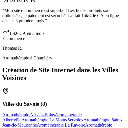
"
Mon site e-commerce est superbe ! Les fiches produits sont
optimisées, le paiement est sécurisé. J'ai fait 15k€ de CA en ligne
dès les 3 premiers mois.
"
15k€ CA en 3 mois
E-commerce
Thomas R.
Aromathérapie à Chambéry
Création de Site Internet dans les Villes
Voisines
Villes du
Savoie
(
8
)
Aromathérapie Aix-les-Bains
Aromathérapie
Albertville
Aromathérapie La Motte-Servolex
Aromathérapie Saint-
Jean-de-Maurienne
Aromathérapie La Ravoire
Aromathérapie