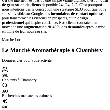
Un site internet n'est pas qu'une simple vitrine digitale. C'est un
outil
de génération de clients
disponible 24h/24, 7j/7. C'est pourquoi
nous intégrons dès la conception une
stratégie SEO
pour que votre
site soit visible sur Google, des
formulaires de contact optimisés
pour transformer les visiteurs en prospects, et un
design
professionnel
qui inspire confiance. Nos clients constatent en
moyenne une
augmentation de 40% des demandes
après la mise
en ligne de leur nouveau site.
Marché Local
Le Marché
Aromathérapie
à
Chambéry
Données clés pour votre activité
59
k
Habitants à
Chambéry
393
+
Recherches mensuelles estimées
60
€