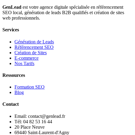
GenLead
est votre agence digitale spécialisée en
référencement
SEO local
,
génération de leads B2B qualifiés
et
création de sites
web professionnels
.
Services
Génération de Leads
Référencement SEO
Création de Sites
E-commerce
Nos Tarifs
Ressources
Formation SEO
Blog
Contact
Email: contact@genlead.fr
Tél: 04 82 53 16 44
20 Place Neuve
69440 Saint-Laurent-d'Agny