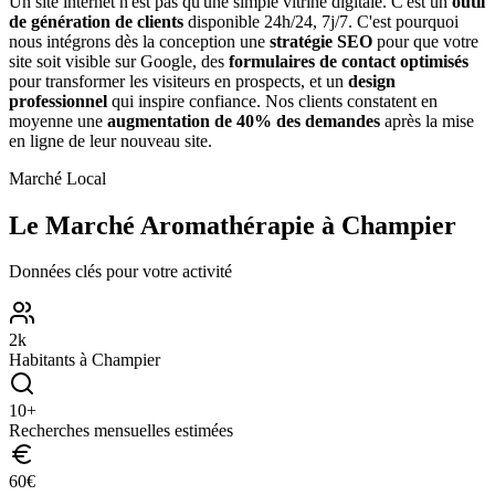
Un site internet n'est pas qu'une simple vitrine digitale. C'est un
outil
de génération de clients
disponible 24h/24, 7j/7. C'est pourquoi
nous intégrons dès la conception une
stratégie SEO
pour que votre
site soit visible sur Google, des
formulaires de contact optimisés
pour transformer les visiteurs en prospects, et un
design
professionnel
qui inspire confiance. Nos clients constatent en
moyenne une
augmentation de 40% des demandes
après la mise
en ligne de leur nouveau site.
Marché Local
Le Marché
Aromathérapie
à
Champier
Données clés pour votre activité
2
k
Habitants à
Champier
10
+
Recherches mensuelles estimées
60
€