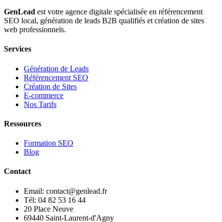
GenLead
est votre agence digitale spécialisée en
référencement
SEO local
,
génération de leads B2B qualifiés
et
création de sites
web professionnels
.
Services
Génération de Leads
Référencement SEO
Création de Sites
E-commerce
Nos Tarifs
Ressources
Formation SEO
Blog
Contact
Email: contact@genlead.fr
Tél: 04 82 53 16 44
20 Place Neuve
69440 Saint-Laurent-d'Agny