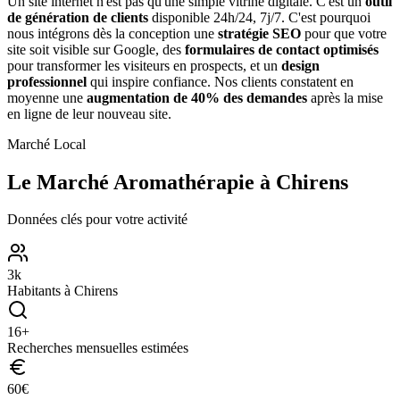
Un site internet n'est pas qu'une simple vitrine digitale. C'est un
outil
de génération de clients
disponible 24h/24, 7j/7. C'est pourquoi
nous intégrons dès la conception une
stratégie SEO
pour que votre
site soit visible sur Google, des
formulaires de contact optimisés
pour transformer les visiteurs en prospects, et un
design
professionnel
qui inspire confiance. Nos clients constatent en
moyenne une
augmentation de 40% des demandes
après la mise
en ligne de leur nouveau site.
Marché Local
Le Marché
Aromathérapie
à
Chirens
Données clés pour votre activité
3
k
Habitants à
Chirens
16
+
Recherches mensuelles estimées
60
€