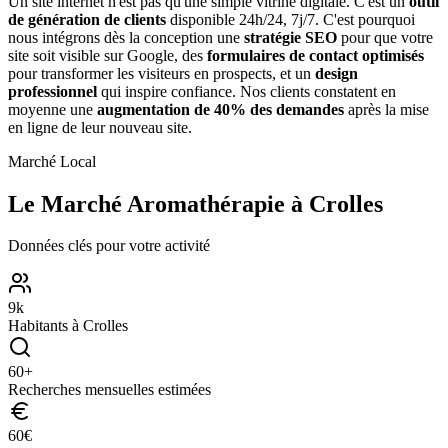
Un site internet n'est pas qu'une simple vitrine digitale. C'est un
outil
de génération de clients
disponible 24h/24, 7j/7. C'est pourquoi
nous intégrons dès la conception une
stratégie SEO
pour que votre
site soit visible sur Google, des
formulaires de contact optimisés
pour transformer les visiteurs en prospects, et un
design
professionnel
qui inspire confiance. Nos clients constatent en
moyenne une
augmentation de 40% des demandes
après la mise
en ligne de leur nouveau site.
Marché Local
Le Marché
Aromathérapie
à
Crolles
Données clés pour votre activité
9
k
Habitants à
Crolles
60
+
Recherches mensuelles estimées
60
€