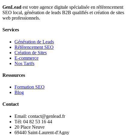
GenLead
est votre agence digitale spécialisée en
référencement
SEO local
,
génération de leads B2B qualifiés
et
création de sites
web professionnels
.
Services
Génération de Leads
Référencement SEO
Création de Sites
E-commerce
Nos Tarifs
Ressources
Formation SEO
Blog
Contact
Email: contact@genlead.fr
Tél: 04 82 53 16 44
20 Place Neuve
69440 Saint-Laurent-d'Agny