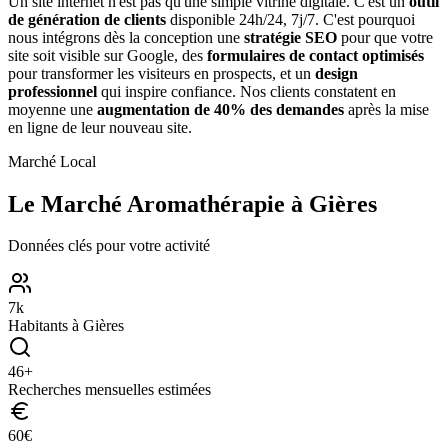
Un site internet n'est pas qu'une simple vitrine digitale. C'est un
outil
de génération de clients
disponible 24h/24, 7j/7. C'est pourquoi
nous intégrons dès la conception une
stratégie SEO
pour que votre
site soit visible sur Google, des
formulaires de contact optimisés
pour transformer les visiteurs en prospects, et un
design
professionnel
qui inspire confiance. Nos clients constatent en
moyenne une
augmentation de 40% des demandes
après la mise
en ligne de leur nouveau site.
Marché Local
Le Marché
Aromathérapie
à
Gières
Données clés pour votre activité
7
k
Habitants à
Gières
46
+
Recherches mensuelles estimées
60
€