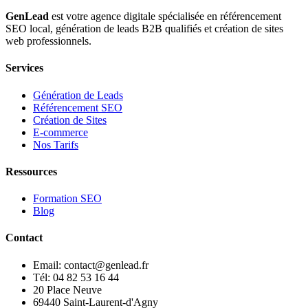
GenLead
est votre agence digitale spécialisée en
référencement
SEO local
,
génération de leads B2B qualifiés
et
création de sites
web professionnels
.
Services
Génération de Leads
Référencement SEO
Création de Sites
E-commerce
Nos Tarifs
Ressources
Formation SEO
Blog
Contact
Email: contact@genlead.fr
Tél: 04 82 53 16 44
20 Place Neuve
69440 Saint-Laurent-d'Agny