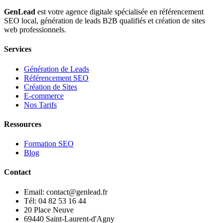
GenLead
est votre agence digitale spécialisée en
référencement
SEO local
,
génération de leads B2B qualifiés
et
création de sites
web professionnels
.
Services
Génération de Leads
Référencement SEO
Création de Sites
E-commerce
Nos Tarifs
Ressources
Formation SEO
Blog
Contact
Email: contact@genlead.fr
Tél: 04 82 53 16 44
20 Place Neuve
69440 Saint-Laurent-d'Agny