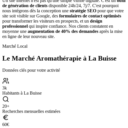
Un site internet n'est pas qu'une simple vitrine digitale. C'est un
outil
de génération de clients
disponible 24h/24, 7j/7. C'est pourquoi
nous intégrons dès la conception une
stratégie SEO
pour que votre
site soit visible sur Google, des
formulaires de contact optimisés
pour transformer les visiteurs en prospects, et un
design
professionnel
qui inspire confiance. Nos clients constatent en
moyenne une
augmentation de 40% des demandes
après la mise
en ligne de leur nouveau site.
Marché Local
Le Marché
Aromathérapie
à
La Buisse
Données clés pour votre activité
3
k
Habitants à
La Buisse
20
+
Recherches mensuelles estimées
60
€