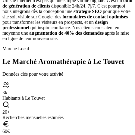
Un site internet n'est pas qu'une simple vitrine digitale. C'est un
outil
de génération de clients
disponible 24h/24, 7j/7. C'est pourquoi
nous intégrons dès la conception une
stratégie SEO
pour que votre
site soit visible sur Google, des
formulaires de contact optimisés
pour transformer les visiteurs en prospects, et un
design
professionnel
qui inspire confiance. Nos clients constatent en
moyenne une
augmentation de 40% des demandes
après la mise
en ligne de leur nouveau site.
Marché Local
Le Marché
Aromathérapie
à
Le Touvet
Données clés pour votre activité
3
k
Habitants à
Le Touvet
20
+
Recherches mensuelles estimées
60
€