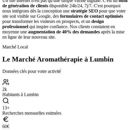
Un site internet n'est pas qu'une simple vitrine digitale. C'est un
outil
de génération de clients
disponible 24h/24, 7j/7. C'est pourquoi
nous intégrons dès la conception une
stratégie SEO
pour que votre
site soit visible sur Google, des
formulaires de contact optimisés
pour transformer les visiteurs en prospects, et un
design
professionnel
qui inspire confiance. Nos clients constatent en
moyenne une
augmentation de 40% des demandes
après la mise
en ligne de leur nouveau site.
Marché Local
Le Marché
Aromathérapie
à
Lumbin
Données clés pour votre activité
2
k
Habitants à
Lumbin
13
+
Recherches mensuelles estimées
60
€