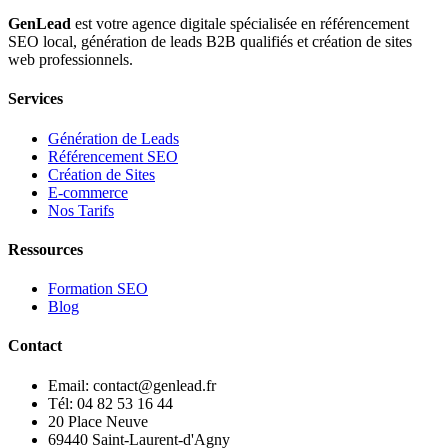
GenLead
est votre agence digitale spécialisée en
référencement
SEO local
,
génération de leads B2B qualifiés
et
création de sites
web professionnels
.
Services
Génération de Leads
Référencement SEO
Création de Sites
E-commerce
Nos Tarifs
Ressources
Formation SEO
Blog
Contact
Email: contact@genlead.fr
Tél: 04 82 53 16 44
20 Place Neuve
69440 Saint-Laurent-d'Agny