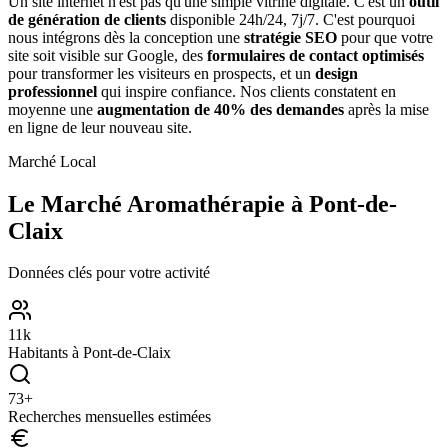
Un site internet n'est pas qu'une simple vitrine digitale. C'est un
outil
de génération de clients
disponible 24h/24, 7j/7. C'est pourquoi
nous intégrons dès la conception une
stratégie SEO
pour que votre
site soit visible sur Google, des
formulaires de contact optimisés
pour transformer les visiteurs en prospects, et un
design
professionnel
qui inspire confiance. Nos clients constatent en
moyenne une
augmentation de 40% des demandes
après la mise
en ligne de leur nouveau site.
Marché Local
Le Marché
Aromathérapie
à
Pont-de-
Claix
Données clés pour votre activité
11
k
Habitants à
Pont-de-Claix
73
+
Recherches mensuelles estimées