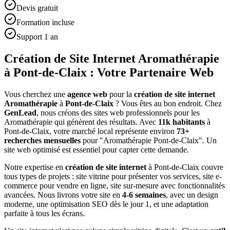
Devis gratuit
Formation incluse
Support 1 an
Création de Site Internet Aromathérapie
à Pont-de-Claix : Votre Partenaire Web
Vous cherchez une
agence web
pour la
création de site internet
Aromathérapie
à
Pont-de-Claix
? Vous êtes au bon endroit. Chez
GenLead
, nous créons des sites web professionnels pour les
Aromathérapie
qui génèrent des résultats. Avec
11
k habitants
à
Pont-de-Claix
, votre marché local représente environ
73
+
recherches mensuelles
pour "
Aromathérapie
Pont-de-Claix
". Un
site web optimisé est essentiel pour capter cette demande.
Notre expertise en
création de site internet
à
Pont-de-Claix
couvre
tous types de projets : site vitrine pour présenter vos services, site e-
commerce pour vendre en ligne, site sur-mesure avec fonctionnalités
avancées. Nous livrons votre site en
4-6 semaines
, avec un design
moderne, une optimisation SEO dès le jour 1, et une adaptation
parfaite à tous les écrans.