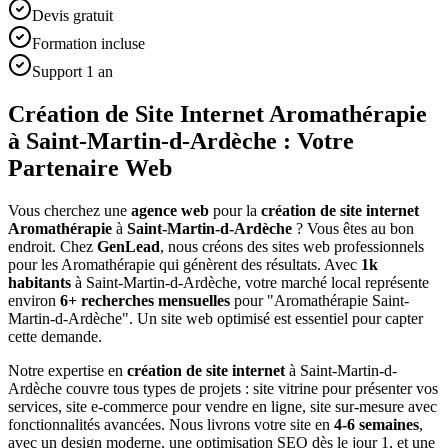
Devis gratuit
Formation incluse
Support 1 an
Création de Site Internet Aromathérapie
à Saint-Martin-d-Ardèche : Votre
Partenaire Web
Vous cherchez une
agence web
pour la
création de site internet
Aromathérapie
à
Saint-Martin-d-Ardèche
? Vous êtes au bon
endroit. Chez
GenLead
, nous créons des sites web professionnels
pour les
Aromathérapie
qui génèrent des résultats. Avec
1
k
habitants
à
Saint-Martin-d-Ardèche
, votre marché local représente
environ
6
+ recherches mensuelles
pour "
Aromathérapie
Saint-
Martin-d-Ardèche
". Un site web optimisé est essentiel pour capter
cette demande.
Notre expertise en
création de site internet
à
Saint-Martin-d-
Ardèche
couvre tous types de projets : site vitrine pour présenter vos
services, site e-commerce pour vendre en ligne, site sur-mesure avec
fonctionnalités avancées. Nous livrons votre site en
4-6 semaines
,
avec un design moderne, une optimisation SEO dès le jour 1, et une