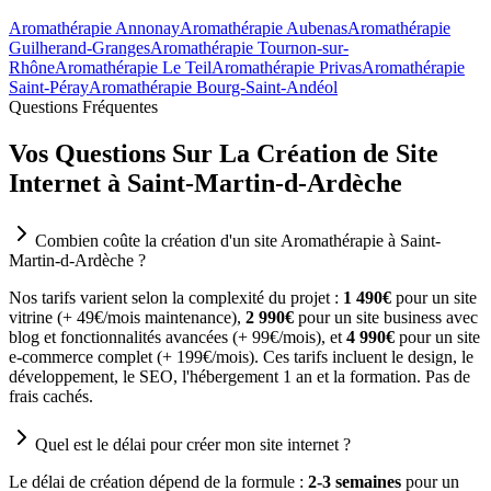
Aromathérapie Annonay
Aromathérapie Aubenas
Aromathérapie
Guilherand-Granges
Aromathérapie Tournon-sur-
Rhône
Aromathérapie Le Teil
Aromathérapie Privas
Aromathérapie
Saint-Péray
Aromathérapie Bourg-Saint-Andéol
Questions Fréquentes
Vos Questions Sur La Création de Site
Internet à Saint-Martin-d-Ardèche
Combien coûte la création d'un site Aromathérapie à Saint-
Martin-d-Ardèche ?
Nos tarifs varient selon la complexité du projet :
1 490€
pour un site
vitrine (+ 49€/mois maintenance),
2 990€
pour un site business avec
blog et fonctionnalités avancées (+ 99€/mois), et
4 990€
pour un site
e-commerce complet (+ 199€/mois). Ces tarifs incluent le design, le
développement, le SEO, l'hébergement 1 an et la formation. Pas de
frais cachés.
Quel est le délai pour créer mon site internet ?
Le délai de création dépend de la formule :
2-3 semaines
pour un