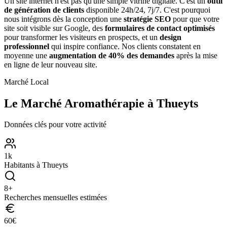
Un site internet n'est pas qu'une simple vitrine digitale. C'est un
outil
de génération de clients
disponible 24h/24, 7j/7. C'est pourquoi
nous intégrons dès la conception une
stratégie SEO
pour que votre
site soit visible sur Google, des
formulaires de contact optimisés
pour transformer les visiteurs en prospects, et un
design
professionnel
qui inspire confiance. Nos clients constatent en
moyenne une
augmentation de 40% des demandes
après la mise
en ligne de leur nouveau site.
Marché Local
Le Marché
Aromathérapie
à
Thueyts
Données clés pour votre activité
1
k
Habitants à
Thueyts
8
+
Recherches mensuelles estimées
60
€