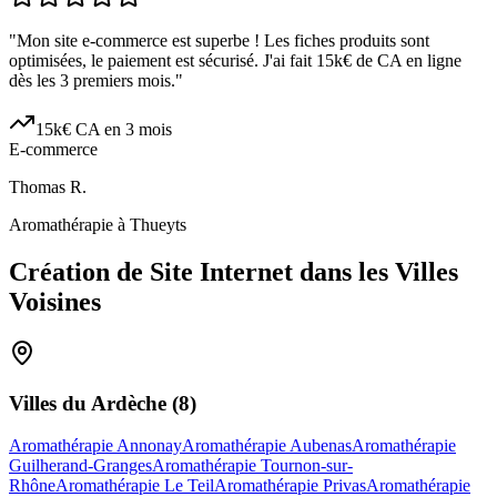
"
Mon site e-commerce est superbe ! Les fiches produits sont
optimisées, le paiement est sécurisé. J'ai fait 15k€ de CA en ligne
dès les 3 premiers mois.
"
15k€ CA en 3 mois
E-commerce
Thomas R.
Aromathérapie à Thueyts
Création de Site Internet dans les Villes
Voisines
Villes du
Ardèche
(
8
)
Aromathérapie Annonay
Aromathérapie Aubenas
Aromathérapie
Guilherand-Granges
Aromathérapie Tournon-sur-
Rhône
Aromathérapie Le Teil
Aromathérapie Privas
Aromathérapie