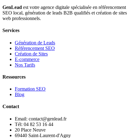
GenLead
est votre agence digitale spécialisée en
référencement
SEO local
,
génération de leads B2B qualifiés
et
création de sites
web professionnels
.
Services
Génération de Leads
Référencement SEO
Création de Sites
E-commerce
Nos Tarifs
Ressources
Formation SEO
Blog
Contact
Email: contact@genlead.fr
Tél: 04 82 53 16 44
20 Place Neuve
69440 Saint-Laurent-d'Agny