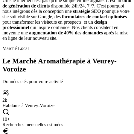
Un site internet n'est pas qu'une simple vitrine digitale. C'est un
outil
de génération de clients
disponible 24h/24, 7j/7. C'est pourquoi
nous intégrons dès la conception une
stratégie SEO
pour que votre
site soit visible sur Google, des
formulaires de contact optimisés
pour transformer les visiteurs en prospects, et un
design
professionnel
qui inspire confiance. Nos clients constatent en
moyenne une
augmentation de 40% des demandes
après la mise
en ligne de leur nouveau site.
Marché Local
Le Marché
Aromathérapie
à
Veurey-
Voroize
Données clés pour votre activité
2
k
Habitants à
Veurey-Voroize
10
+
Recherches mensuelles estimées