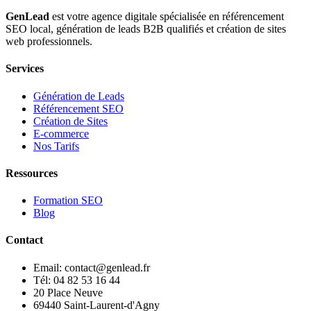
GenLead
est votre agence digitale spécialisée en
référencement
SEO local
,
génération de leads B2B qualifiés
et
création de sites
web professionnels
.
Services
Génération de Leads
Référencement SEO
Création de Sites
E-commerce
Nos Tarifs
Ressources
Formation SEO
Blog
Contact
Email: contact@genlead.fr
Tél: 04 82 53 16 44
20 Place Neuve
69440 Saint-Laurent-d'Agny