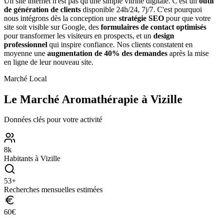
Un site internet n'est pas qu'une simple vitrine digitale. C'est un
outil
de génération de clients
disponible 24h/24, 7j/7. C'est pourquoi
nous intégrons dès la conception une
stratégie SEO
pour que votre
site soit visible sur Google, des
formulaires de contact optimisés
pour transformer les visiteurs en prospects, et un
design
professionnel
qui inspire confiance. Nos clients constatent en
moyenne une
augmentation de 40% des demandes
après la mise
en ligne de leur nouveau site.
Marché Local
Le Marché
Aromathérapie
à
Vizille
Données clés pour votre activité
8
k
Habitants à
Vizille
53
+
Recherches mensuelles estimées
60
€