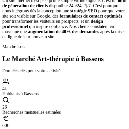
Un site internet n'est pas qu'une simple vitrine digitale. C'est un
outil
de génération de clients
disponible 24h/24, 7j/7. C'est pourquoi
nous intégrons dès la conception une
stratégie SEO
pour que votre
site soit visible sur Google, des
formulaires de contact optimisés
pour transformer les visiteurs en prospects, et un
design
professionnel
qui inspire confiance. Nos clients constatent en
moyenne une
augmentation de 40% des demandes
après la mise
en ligne de leur nouveau site.
Marché Local
Le Marché
Art-thérapie
à
Bassens
Données clés pour votre activité
4
k
Habitants à
Bassens
26
+
Recherches mensuelles estimées
60
€