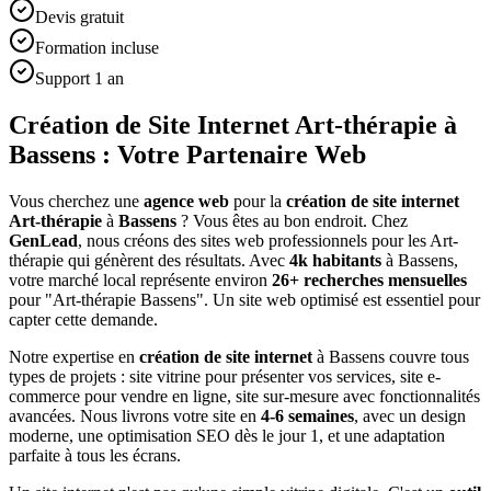
Devis gratuit
Formation incluse
Support 1 an
Création de Site Internet Art-thérapie à
Bassens : Votre Partenaire Web
Vous cherchez une
agence web
pour la
création de site internet
Art-thérapie
à
Bassens
? Vous êtes au bon endroit. Chez
GenLead
, nous créons des sites web professionnels pour les
Art-
thérapie
qui génèrent des résultats. Avec
4
k habitants
à
Bassens
,
votre marché local représente environ
26
+ recherches mensuelles
pour "
Art-thérapie
Bassens
". Un site web optimisé est essentiel pour
capter cette demande.
Notre expertise en
création de site internet
à
Bassens
couvre tous
types de projets : site vitrine pour présenter vos services, site e-
commerce pour vendre en ligne, site sur-mesure avec fonctionnalités
avancées. Nous livrons votre site en
4-6 semaines
, avec un design
moderne, une optimisation SEO dès le jour 1, et une adaptation
parfaite à tous les écrans.