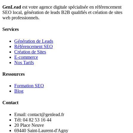
GenLead
est votre agence digitale spécialisée en
référencement
SEO local
,
génération de leads B2B qualifiés
et
création de sites
web professionnels
.
Services
Génération de Leads
Référencement SEO
Création de Sites
E-commerce
Nos Tarifs
Ressources
Formation SEO
Blog
Contact
Email: contact@genlead.fr
Tél: 04 82 53 16 44
20 Place Neuve
69440 Saint-Laurent-d'Agny