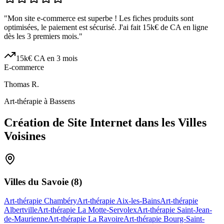
"
Mon site e-commerce est superbe ! Les fiches produits sont
optimisées, le paiement est sécurisé. J'ai fait 15k€ de CA en ligne
dès les 3 premiers mois.
"
15k€ CA en 3 mois
E-commerce
Thomas R.
Art-thérapie à Bassens
Création de Site Internet dans les Villes
Voisines
Villes du
Savoie
(
8
)
Art-thérapie Chambéry
Art-thérapie Aix-les-Bains
Art-thérapie
Albertville
Art-thérapie La Motte-Servolex
Art-thérapie Saint-Jean-
de-Maurienne
Art-thérapie La Ravoire
Art-thérapie Bourg-Saint-