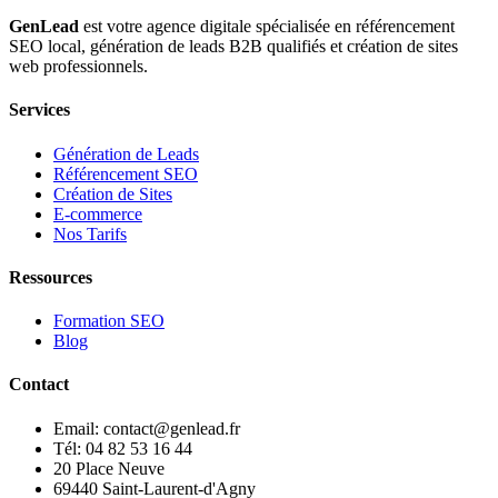
GenLead
est votre agence digitale spécialisée en
référencement
SEO local
,
génération de leads B2B qualifiés
et
création de sites
web professionnels
.
Services
Génération de Leads
Référencement SEO
Création de Sites
E-commerce
Nos Tarifs
Ressources
Formation SEO
Blog
Contact
Email: contact@genlead.fr
Tél: 04 82 53 16 44
20 Place Neuve
69440 Saint-Laurent-d'Agny