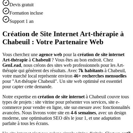
Devis gratuit
Formation incluse
Support 1 an
Création de Site Internet Art-thérapie à
Chabeuil : Votre Partenaire Web
Vous cherchez une
agence web
pour la
création de site internet
Art-thérapie
à
Chabeuil
? Vous êtes au bon endroit. Chez
GenLead
, nous créons des sites web professionnels pour les
Art-
thérapie
qui génèrent des résultats. Avec
7
k habitants
à
Chabeuil
,
votre marché local représente environ
46
+ recherches mensuelles
pour "
Art-thérapie
Chabeuil
". Un site web optimisé est essentiel
pour capter cette demande.
Notre expertise en
création de site internet
à
Chabeuil
couvre tous
types de projets : site vitrine pour présenter vos services, site e-
commerce pour vendre en ligne, site sur-mesure avec fonctionnalités
avancées. Nous livrons votre site en
4-6 semaines
, avec un design
moderne, une optimisation SEO dès le jour 1, et une adaptation
parfaite à tous les écrans.