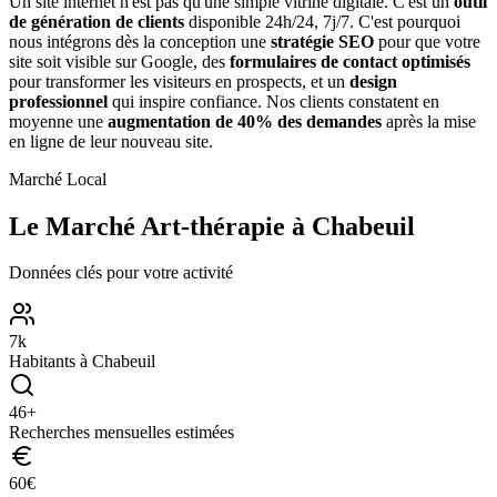
Un site internet n'est pas qu'une simple vitrine digitale. C'est un
outil
de génération de clients
disponible 24h/24, 7j/7. C'est pourquoi
nous intégrons dès la conception une
stratégie SEO
pour que votre
site soit visible sur Google, des
formulaires de contact optimisés
pour transformer les visiteurs en prospects, et un
design
professionnel
qui inspire confiance. Nos clients constatent en
moyenne une
augmentation de 40% des demandes
après la mise
en ligne de leur nouveau site.
Marché Local
Le Marché
Art-thérapie
à
Chabeuil
Données clés pour votre activité
7
k
Habitants à
Chabeuil
46
+
Recherches mensuelles estimées
60
€