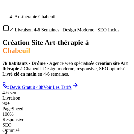
Art-thérapie Chabeuil
✓ Livraison 4-6 Semaines | Design Moderne | SEO Inclus
Création Site
Art-thérapie
à
Chabeuil
7
k habitants
·
Drôme
·
Agence web spécialisée
création site
Art-
thérapie
à
Chabeuil
. Design moderne, responsive, SEO optimisé.
Livré
clé en main
en 4-6 semaines.
Devis Gratuit 48h
Voir Les Tarifs
4-6 sem
Livraison
90+
PageSpeed
100%
Responsive
SEO
Optimisé