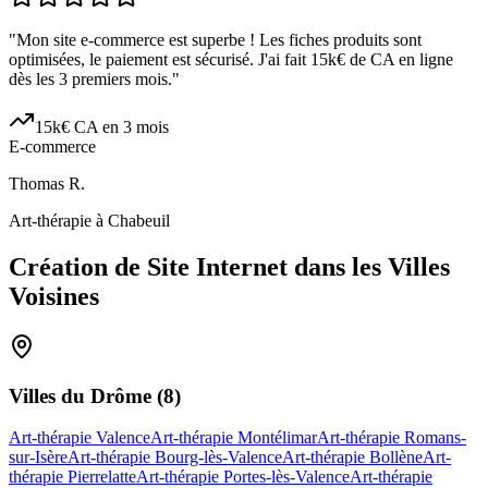
"
Mon site e-commerce est superbe ! Les fiches produits sont
optimisées, le paiement est sécurisé. J'ai fait 15k€ de CA en ligne
dès les 3 premiers mois.
"
15k€ CA en 3 mois
E-commerce
Thomas R.
Art-thérapie à Chabeuil
Création de Site Internet dans les Villes
Voisines
Villes du
Drôme
(
8
)
Art-thérapie Valence
Art-thérapie Montélimar
Art-thérapie Romans-
sur-Isère
Art-thérapie Bourg-lès-Valence
Art-thérapie Bollène
Art-
thérapie Pierrelatte
Art-thérapie Portes-lès-Valence
Art-thérapie