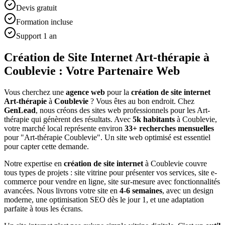
Devis gratuit
Formation incluse
Support 1 an
Création de Site Internet Art-thérapie à
Coublevie : Votre Partenaire Web
Vous cherchez une
agence web
pour la
création de site internet
Art-thérapie
à
Coublevie
? Vous êtes au bon endroit. Chez
GenLead
, nous créons des sites web professionnels pour les
Art-
thérapie
qui génèrent des résultats. Avec
5
k habitants
à
Coublevie
,
votre marché local représente environ
33
+ recherches mensuelles
pour "
Art-thérapie
Coublevie
". Un site web optimisé est essentiel
pour capter cette demande.
Notre expertise en
création de site internet
à
Coublevie
couvre
tous types de projets : site vitrine pour présenter vos services, site e-
commerce pour vendre en ligne, site sur-mesure avec fonctionnalités
avancées. Nous livrons votre site en
4-6 semaines
, avec un design
moderne, une optimisation SEO dès le jour 1, et une adaptation
parfaite à tous les écrans.