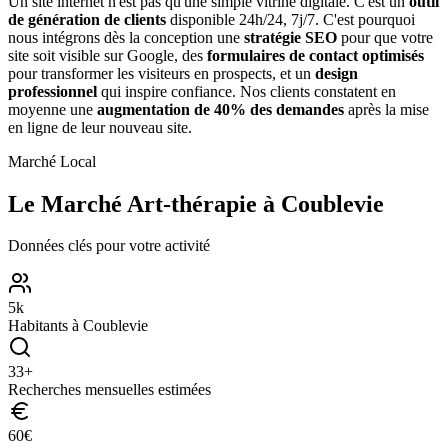
Un site internet n'est pas qu'une simple vitrine digitale. C'est un
outil
de génération de clients
disponible 24h/24, 7j/7. C'est pourquoi
nous intégrons dès la conception une
stratégie SEO
pour que votre
site soit visible sur Google, des
formulaires de contact optimisés
pour transformer les visiteurs en prospects, et un
design
professionnel
qui inspire confiance. Nos clients constatent en
moyenne une
augmentation de 40% des demandes
après la mise
en ligne de leur nouveau site.
Marché Local
Le Marché
Art-thérapie
à
Coublevie
Données clés pour votre activité
5
k
Habitants à
Coublevie
33
+
Recherches mensuelles estimées
60
€