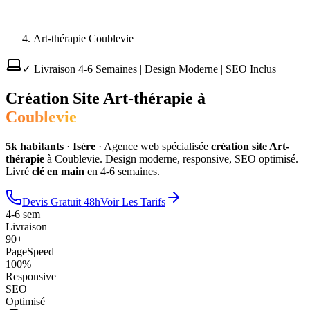
Art-thérapie Coublevie
✓ Livraison 4-6 Semaines | Design Moderne | SEO Inclus
Création Site
Art-thérapie
à
Coublevie
5
k habitants
·
Isère
·
Agence web spécialisée
création site
Art-
thérapie
à
Coublevie
. Design moderne, responsive, SEO optimisé.
Livré
clé en main
en 4-6 semaines.
Devis Gratuit 48h
Voir Les Tarifs
4-6 sem
Livraison
90+
PageSpeed
100%
Responsive
SEO
Optimisé