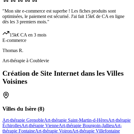
"
Mon site e-commerce est superbe ! Les fiches produits sont
optimisées, le paiement est sécurisé. J'ai fait 15k€ de CA en ligne
dès les 3 premiers mois.
"
15k€ CA en 3 mois
E-commerce
Thomas R.
Art-thérapie à Coublevie
Création de Site Internet dans les Villes
Voisines
Villes du
Isère
(
8
)
Art-thérapie Grenoble
Art-thérapie Saint-Martin-d-Hères
Art-thérapie
Échirolles
Art-thérapie Vienne
Art-thérapie Bourgoin-Jallieu
Art-
thérapie Fontaine
Art-thérapie Voiron
Art-thérapie Villefontaine