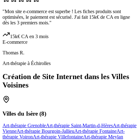
"
Mon site e-commerce est superbe ! Les fiches produits sont
optimisées, le paiement est sécurisé. J'ai fait 15k€ de CA en ligne
dès les 3 premiers mois.
"
15k€ CA en 3 mois
E-commerce
Thomas R.
Art-thérapie à Échirolles
Création de Site Internet dans les Villes
Voisines
Villes du
Isère
(
8
)
Art-thérapie Grenoble
Art-thérapie Saint-Martin-d-Hères
Art-thérapie
Vienne
Art-thérapie Bourgoin-Jallieu
Art-thérapie Fontaine
Art-
thérapie Voiron
Art-thérapie Villefontaine
Art-thérapie Meylan