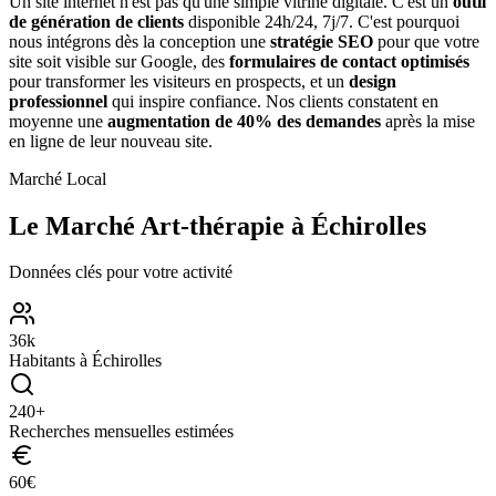
Un site internet n'est pas qu'une simple vitrine digitale. C'est un
outil
de génération de clients
disponible 24h/24, 7j/7. C'est pourquoi
nous intégrons dès la conception une
stratégie SEO
pour que votre
site soit visible sur Google, des
formulaires de contact optimisés
pour transformer les visiteurs en prospects, et un
design
professionnel
qui inspire confiance. Nos clients constatent en
moyenne une
augmentation de 40% des demandes
après la mise
en ligne de leur nouveau site.
Marché Local
Le Marché
Art-thérapie
à
Échirolles
Données clés pour votre activité
36
k
Habitants à
Échirolles
240
+
Recherches mensuelles estimées
60
€