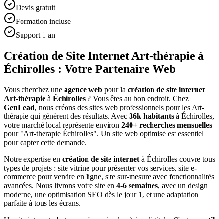
Devis gratuit
Formation incluse
Support 1 an
Création de Site Internet Art-thérapie à
Échirolles : Votre Partenaire Web
Vous cherchez une
agence web
pour la
création de site internet
Art-thérapie
à
Échirolles
? Vous êtes au bon endroit. Chez
GenLead
, nous créons des sites web professionnels pour les
Art-
thérapie
qui génèrent des résultats. Avec
36
k habitants
à
Échirolles
,
votre marché local représente environ
240
+ recherches mensuelles
pour "
Art-thérapie
Échirolles
". Un site web optimisé est essentiel
pour capter cette demande.
Notre expertise en
création de site internet
à
Échirolles
couvre tous
types de projets : site vitrine pour présenter vos services, site e-
commerce pour vendre en ligne, site sur-mesure avec fonctionnalités
avancées. Nous livrons votre site en
4-6 semaines
, avec un design
moderne, une optimisation SEO dès le jour 1, et une adaptation
parfaite à tous les écrans.