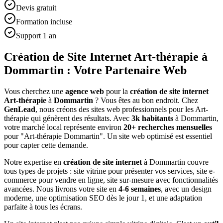
Devis gratuit
Formation incluse
Support 1 an
Création de Site Internet Art-thérapie à
Dommartin : Votre Partenaire Web
Vous cherchez une
agence web
pour la
création de site internet
Art-thérapie
à
Dommartin
? Vous êtes au bon endroit. Chez
GenLead
, nous créons des sites web professionnels pour les
Art-
thérapie
qui génèrent des résultats. Avec
3
k habitants
à
Dommartin
,
votre marché local représente environ
20
+ recherches mensuelles
pour "
Art-thérapie
Dommartin
". Un site web optimisé est essentiel
pour capter cette demande.
Notre expertise en
création de site internet
à
Dommartin
couvre
tous types de projets : site vitrine pour présenter vos services, site e-
commerce pour vendre en ligne, site sur-mesure avec fonctionnalités
avancées. Nous livrons votre site en
4-6 semaines
, avec un design
moderne, une optimisation SEO dès le jour 1, et une adaptation
parfaite à tous les écrans.