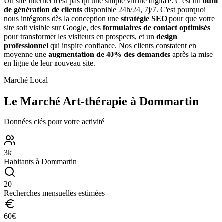
Un site internet n'est pas qu'une simple vitrine digitale. C'est un
outil
de génération de clients
disponible 24h/24, 7j/7. C'est pourquoi
nous intégrons dès la conception une
stratégie SEO
pour que votre
site soit visible sur Google, des
formulaires de contact optimisés
pour transformer les visiteurs en prospects, et un
design
professionnel
qui inspire confiance. Nos clients constatent en
moyenne une
augmentation de 40% des demandes
après la mise
en ligne de leur nouveau site.
Marché Local
Le Marché
Art-thérapie
à
Dommartin
Données clés pour votre activité
3
k
Habitants à
Dommartin
20
+
Recherches mensuelles estimées
60
€