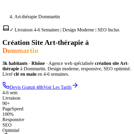
Art-thérapie Dommartin
✓ Livraison 4-6 Semaines | Design Moderne | SEO Inclus
Création Site
Art-thérapie
à
Dommartin
3
k habitants
·
Rhône
·
Agence web spécialisée
création site
Art-
thérapie
à
Dommartin
. Design moderne, responsive, SEO optimisé.
Livré
clé en main
en 4-6 semaines.
Devis Gratuit 48h
Voir Les Tarifs
4-6 sem
Livraison
90+
PageSpeed
100%
Responsive
SEO
Optimisé