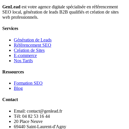
GenLead
est votre agence digitale spécialisée en
référencement
SEO local
,
génération de leads B2B qualifiés
et
création de sites
web professionnels
.
Services
Génération de Leads
Référencement SEO
Création de Sites
E-commerce
Nos Tarifs
Ressources
Formation SEO
Blog
Contact
Email: contact@genlead.fr
Tél: 04 82 53 16 44
20 Place Neuve
69440 Saint-Laurent-d'Agny