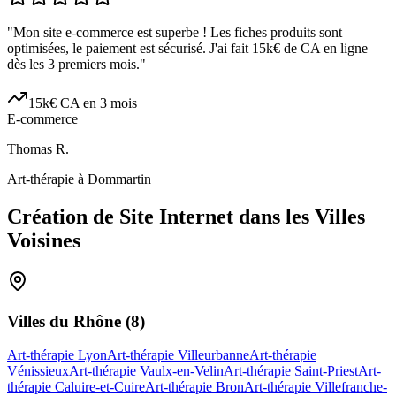
"
Mon site e-commerce est superbe ! Les fiches produits sont
optimisées, le paiement est sécurisé. J'ai fait 15k€ de CA en ligne
dès les 3 premiers mois.
"
15k€ CA en 3 mois
E-commerce
Thomas R.
Art-thérapie à Dommartin
Création de Site Internet dans les Villes
Voisines
Villes du
Rhône
(
8
)
Art-thérapie Lyon
Art-thérapie Villeurbanne
Art-thérapie
Vénissieux
Art-thérapie Vaulx-en-Velin
Art-thérapie Saint-Priest
Art-
thérapie Caluire-et-Cuire
Art-thérapie Bron
Art-thérapie Villefranche-