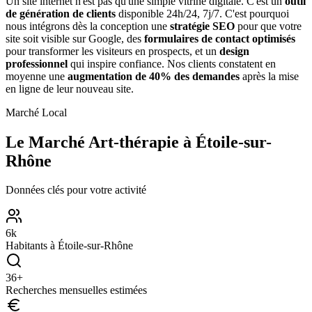
Un site internet n'est pas qu'une simple vitrine digitale. C'est un
outil
de génération de clients
disponible 24h/24, 7j/7. C'est pourquoi
nous intégrons dès la conception une
stratégie SEO
pour que votre
site soit visible sur Google, des
formulaires de contact optimisés
pour transformer les visiteurs en prospects, et un
design
professionnel
qui inspire confiance. Nos clients constatent en
moyenne une
augmentation de 40% des demandes
après la mise
en ligne de leur nouveau site.
Marché Local
Le Marché
Art-thérapie
à
Étoile-sur-
Rhône
Données clés pour votre activité
6
k
Habitants à
Étoile-sur-Rhône
36
+
Recherches mensuelles estimées