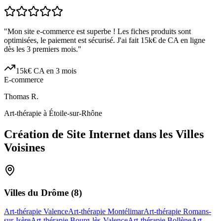
"
Mon site e-commerce est superbe ! Les fiches produits sont
optimisées, le paiement est sécurisé. J'ai fait 15k€ de CA en ligne
dès les 3 premiers mois.
"
15k€ CA en 3 mois
E-commerce
Thomas R.
Art-thérapie à Étoile-sur-Rhône
Création de Site Internet dans les Villes
Voisines
Villes du
Drôme
(
8
)
Art-thérapie Valence
Art-thérapie Montélimar
Art-thérapie Romans-
sur-Isère
Art-thérapie Bourg-lès-Valence
Art-thérapie Bollène
Art-