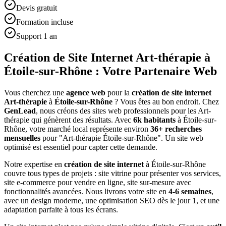
Devis gratuit
Formation incluse
Support 1 an
Création de Site Internet Art-thérapie à
Étoile-sur-Rhône : Votre Partenaire Web
Vous cherchez une
agence web
pour la
création de site internet
Art-thérapie
à
Étoile-sur-Rhône
? Vous êtes au bon endroit. Chez
GenLead
, nous créons des sites web professionnels pour les
Art-
thérapie
qui génèrent des résultats. Avec
6
k habitants
à
Étoile-sur-
Rhône
, votre marché local représente environ
36
+ recherches
mensuelles
pour "
Art-thérapie
Étoile-sur-Rhône
". Un site web
optimisé est essentiel pour capter cette demande.
Notre expertise en
création de site internet
à
Étoile-sur-Rhône
couvre tous types de projets : site vitrine pour présenter vos services,
site e-commerce pour vendre en ligne, site sur-mesure avec
fonctionnalités avancées. Nous livrons votre site en
4-6 semaines
,
avec un design moderne, une optimisation SEO dès le jour 1, et une
adaptation parfaite à tous les écrans.