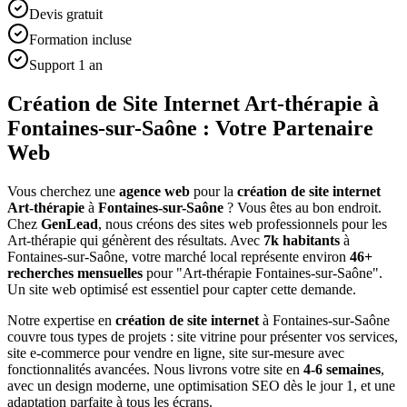
Devis gratuit
Formation incluse
Support 1 an
Création de Site Internet Art-thérapie à
Fontaines-sur-Saône : Votre Partenaire
Web
Vous cherchez une
agence web
pour la
création de site internet
Art-thérapie
à
Fontaines-sur-Saône
? Vous êtes au bon endroit.
Chez
GenLead
, nous créons des sites web professionnels pour les
Art-thérapie
qui génèrent des résultats. Avec
7
k habitants
à
Fontaines-sur-Saône
, votre marché local représente environ
46
+
recherches mensuelles
pour "
Art-thérapie
Fontaines-sur-Saône
".
Un site web optimisé est essentiel pour capter cette demande.
Notre expertise en
création de site internet
à
Fontaines-sur-Saône
couvre tous types de projets : site vitrine pour présenter vos services,
site e-commerce pour vendre en ligne, site sur-mesure avec
fonctionnalités avancées. Nous livrons votre site en
4-6 semaines
,
avec un design moderne, une optimisation SEO dès le jour 1, et une
adaptation parfaite à tous les écrans.