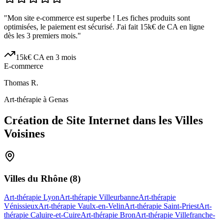
"
Mon site e-commerce est superbe ! Les fiches produits sont
optimisées, le paiement est sécurisé. J'ai fait 15k€ de CA en ligne
dès les 3 premiers mois.
"
15k€ CA en 3 mois
E-commerce
Thomas R.
Art-thérapie à Genas
Création de Site Internet dans les Villes
Voisines
Villes du
Rhône
(
8
)
Art-thérapie Lyon
Art-thérapie Villeurbanne
Art-thérapie
Vénissieux
Art-thérapie Vaulx-en-Velin
Art-thérapie Saint-Priest
Art-
thérapie Caluire-et-Cuire
Art-thérapie Bron
Art-thérapie Villefranche-