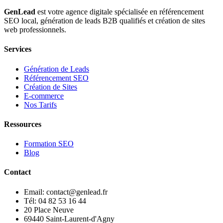
GenLead
est votre agence digitale spécialisée en
référencement
SEO local
,
génération de leads B2B qualifiés
et
création de sites
web professionnels
.
Services
Génération de Leads
Référencement SEO
Création de Sites
E-commerce
Nos Tarifs
Ressources
Formation SEO
Blog
Contact
Email: contact@genlead.fr
Tél: 04 82 53 16 44
20 Place Neuve
69440 Saint-Laurent-d'Agny