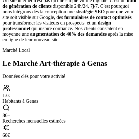
Un site internet n'est pas qu'une simple vitrine digitale. C'est un
outil
de génération de clients
disponible 24h/24, 7j/7. C'est pourquoi
nous intégrons dès la conception une
stratégie SEO
pour que votre
site soit visible sur Google, des
formulaires de contact optimisés
pour transformer les visiteurs en prospects, et un
design
professionnel
qui inspire confiance. Nos clients constatent en
moyenne une
augmentation de 40% des demandes
après la mise
en ligne de leur nouveau site.
Marché Local
Le Marché
Art-thérapie
à
Genas
Données clés pour votre activité
13
k
Habitants à
Genas
86
+
Recherches mensuelles estimées
60
€