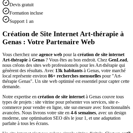
Devis gratuit
Formation incluse
Support 1 an
Création de Site Internet Art-thérapie à
Genas : Votre Partenaire Web
Vous cherchez une
agence web
pour la
création de site internet
Art-thérapie
à
Genas
? Vous êtes au bon endroit. Chez
GenLead
,
nous créons des sites web professionnels pour les
Art-thérapie
qui
génèrent des résultats. Avec
13
k habitants
à
Genas
, votre marché
local représente environ
86
+ recherches mensuelles
pour "
Art-
thérapie
Genas
". Un site web optimisé est essentiel pour capter cette
demande.
Notre expertise en
création de site internet
à
Genas
couvre tous
types de projets : site vitrine pour présenter vos services, site e-
commerce pour vendre en ligne, site sur-mesure avec fonctionnalités
avancées. Nous livrons votre site en
4-6 semaines
, avec un design
moderne, une optimisation SEO dès le jour 1, et une adaptation
parfaite à tous les écrans.