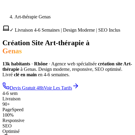
Art-thérapie Genas
✓ Livraison 4-6 Semaines | Design Moderne | SEO Inclus
Création Site
Art-thérapie
à
Genas
13
k habitants
·
Rhône
·
Agence web spécialisée
création site
Art-
thérapie
à
Genas
. Design moderne, responsive, SEO optimisé.
Livré
clé en main
en 4-6 semaines.
Devis Gratuit 48h
Voir Les Tarifs
4-6 sem
Livraison
90+
PageSpeed
100%
Responsive
SEO
Optimisé