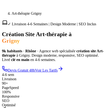
Art-thérapie Grigny
✓ Livraison 4-6 Semaines | Design Moderne | SEO Inclus
Création Site
Art-thérapie
à
Grigny
9
k habitants
·
Rhône
·
Agence web spécialisée
création site
Art-
thérapie
à
Grigny
. Design moderne, responsive, SEO optimisé.
Livré
clé en main
en 4-6 semaines.
Devis Gratuit 48h
Voir Les Tarifs
4-6 sem
Livraison
90+
PageSpeed
100%
Responsive
SEO
Optimisé