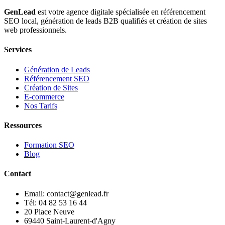
GenLead
est votre agence digitale spécialisée en
référencement
SEO local
,
génération de leads B2B qualifiés
et
création de sites
web professionnels
.
Services
Génération de Leads
Référencement SEO
Création de Sites
E-commerce
Nos Tarifs
Ressources
Formation SEO
Blog
Contact
Email: contact@genlead.fr
Tél: 04 82 53 16 44
20 Place Neuve
69440 Saint-Laurent-d'Agny