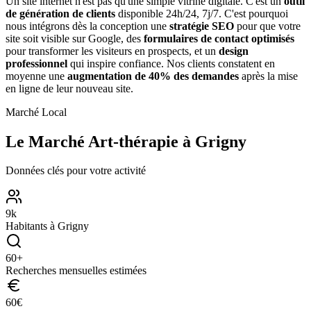
Un site internet n'est pas qu'une simple vitrine digitale. C'est un
outil
de génération de clients
disponible 24h/24, 7j/7. C'est pourquoi
nous intégrons dès la conception une
stratégie SEO
pour que votre
site soit visible sur Google, des
formulaires de contact optimisés
pour transformer les visiteurs en prospects, et un
design
professionnel
qui inspire confiance. Nos clients constatent en
moyenne une
augmentation de 40% des demandes
après la mise
en ligne de leur nouveau site.
Marché Local
Le Marché
Art-thérapie
à
Grigny
Données clés pour votre activité
9
k
Habitants à
Grigny
60
+
Recherches mensuelles estimées
60
€