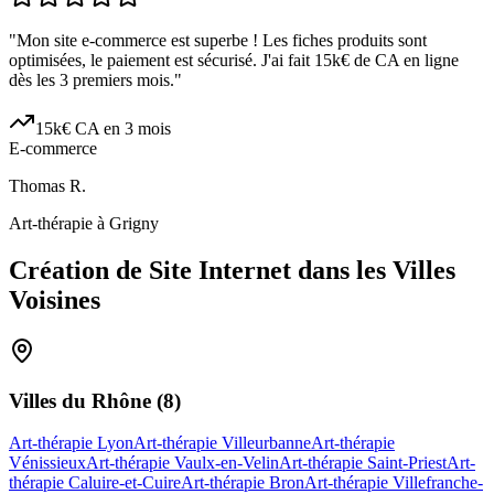
"
Mon site e-commerce est superbe ! Les fiches produits sont
optimisées, le paiement est sécurisé. J'ai fait 15k€ de CA en ligne
dès les 3 premiers mois.
"
15k€ CA en 3 mois
E-commerce
Thomas R.
Art-thérapie à Grigny
Création de Site Internet dans les Villes
Voisines
Villes du
Rhône
(
8
)
Art-thérapie Lyon
Art-thérapie Villeurbanne
Art-thérapie
Vénissieux
Art-thérapie Vaulx-en-Velin
Art-thérapie Saint-Priest
Art-
thérapie Caluire-et-Cuire
Art-thérapie Bron
Art-thérapie Villefranche-