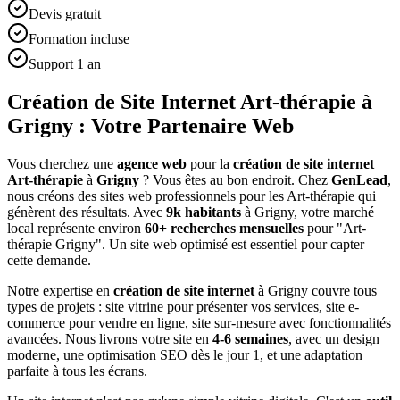
Devis gratuit
Formation incluse
Support 1 an
Création de Site Internet Art-thérapie à
Grigny : Votre Partenaire Web
Vous cherchez une
agence web
pour la
création de site internet
Art-thérapie
à
Grigny
? Vous êtes au bon endroit. Chez
GenLead
,
nous créons des sites web professionnels pour les
Art-thérapie
qui
génèrent des résultats. Avec
9
k habitants
à
Grigny
, votre marché
local représente environ
60
+ recherches mensuelles
pour "
Art-
thérapie
Grigny
". Un site web optimisé est essentiel pour capter
cette demande.
Notre expertise en
création de site internet
à
Grigny
couvre tous
types de projets : site vitrine pour présenter vos services, site e-
commerce pour vendre en ligne, site sur-mesure avec fonctionnalités
avancées. Nous livrons votre site en
4-6 semaines
, avec un design
moderne, une optimisation SEO dès le jour 1, et une adaptation
parfaite à tous les écrans.