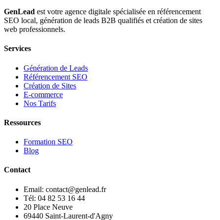
GenLead
est votre agence digitale spécialisée en
référencement
SEO local
,
génération de leads B2B qualifiés
et
création de sites
web professionnels
.
Services
Génération de Leads
Référencement SEO
Création de Sites
E-commerce
Nos Tarifs
Ressources
Formation SEO
Blog
Contact
Email: contact@genlead.fr
Tél: 04 82 53 16 44
20 Place Neuve
69440 Saint-Laurent-d'Agny