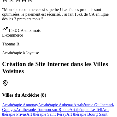
"
Mon site e-commerce est superbe ! Les fiches produits sont
optimisées, le paiement est sécurisé. J'ai fait 15k€ de CA en ligne
dès les 3 premiers mois.
"
15k€ CA en 3 mois
E-commerce
Thomas R.
Art-thérapie à Joyeuse
Création de Site Internet dans les Villes
Voisines
Villes du
Ardèche
(
8
)
Art-thérapie Annonay
Art-thérapie Aubenas
Art-thérapie Guilherand-
Granges
Art-thérapie Tournon-sur-Rhône
Art-thérapie Le Teil
Art-
thérapie Privas
Art-thérapie Saint-Péray
Art-thérapie Bourg-Saint-