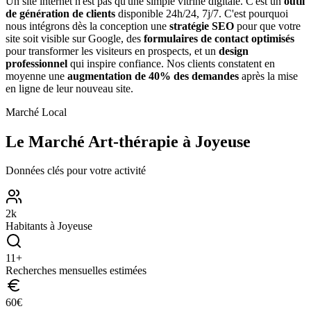
Un site internet n'est pas qu'une simple vitrine digitale. C'est un
outil
de génération de clients
disponible 24h/24, 7j/7. C'est pourquoi
nous intégrons dès la conception une
stratégie SEO
pour que votre
site soit visible sur Google, des
formulaires de contact optimisés
pour transformer les visiteurs en prospects, et un
design
professionnel
qui inspire confiance. Nos clients constatent en
moyenne une
augmentation de 40% des demandes
après la mise
en ligne de leur nouveau site.
Marché Local
Le Marché
Art-thérapie
à
Joyeuse
Données clés pour votre activité
2
k
Habitants à
Joyeuse
11
+
Recherches mensuelles estimées
60
€