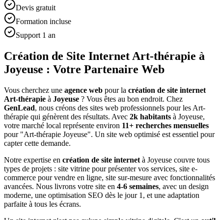
Devis gratuit
Formation incluse
Support 1 an
Création de Site Internet Art-thérapie à
Joyeuse : Votre Partenaire Web
Vous cherchez une
agence web
pour la
création de site internet
Art-thérapie
à
Joyeuse
? Vous êtes au bon endroit. Chez
GenLead
, nous créons des sites web professionnels pour les
Art-
thérapie
qui génèrent des résultats. Avec
2
k habitants
à
Joyeuse
,
votre marché local représente environ
11
+ recherches mensuelles
pour "
Art-thérapie
Joyeuse
". Un site web optimisé est essentiel pour
capter cette demande.
Notre expertise en
création de site internet
à
Joyeuse
couvre tous
types de projets : site vitrine pour présenter vos services, site e-
commerce pour vendre en ligne, site sur-mesure avec fonctionnalités
avancées. Nous livrons votre site en
4-6 semaines
, avec un design
moderne, une optimisation SEO dès le jour 1, et une adaptation
parfaite à tous les écrans.