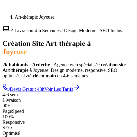
Art-thérapie Joyeuse
✓ Livraison 4-6 Semaines | Design Moderne | SEO Inclus
Création Site
Art-thérapie
à
Joyeuse
2
k habitants
·
Ardèche
·
Agence web spécialisée
création site
Art-thérapie
à
Joyeuse
. Design moderne, responsive, SEO
optimisé. Livré
clé en main
en 4-6 semaines.
Devis Gratuit 48h
Voir Les Tarifs
4-6 sem
Livraison
90+
PageSpeed
100%
Responsive
SEO
Optimisé