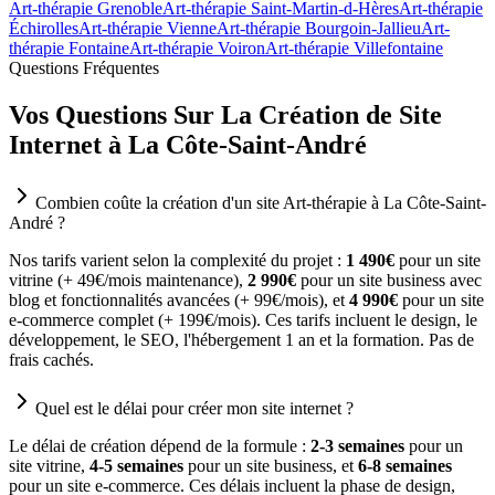
Art-thérapie Grenoble
Art-thérapie Saint-Martin-d-Hères
Art-thérapie
Échirolles
Art-thérapie Vienne
Art-thérapie Bourgoin-Jallieu
Art-
thérapie Fontaine
Art-thérapie Voiron
Art-thérapie Villefontaine
Questions Fréquentes
Vos Questions Sur La Création de Site
Internet à La Côte-Saint-André
Combien coûte la création d'un site Art-thérapie à La Côte-Saint-
André ?
Nos tarifs varient selon la complexité du projet :
1 490€
pour un site
vitrine (+ 49€/mois maintenance),
2 990€
pour un site business avec
blog et fonctionnalités avancées (+ 99€/mois), et
4 990€
pour un site
e-commerce complet (+ 199€/mois). Ces tarifs incluent le design, le
développement, le SEO, l'hébergement 1 an et la formation. Pas de
frais cachés.
Quel est le délai pour créer mon site internet ?
Le délai de création dépend de la formule :
2-3 semaines
pour un
site vitrine,
4-5 semaines
pour un site business, et
6-8 semaines
pour un site e-commerce. Ces délais incluent la phase de design,