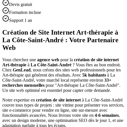
Devis gratuit
Formation incluse
Support 1 an
Création de Site Internet Art-thérapie à
La Côte-Saint-André : Votre Partenaire
Web
Vous cherchez une
agence web
pour la
création de site internet
Art-thérapie
à
La Côte-Saint-André
? Vous êtes au bon endroit.
Chez
GenLead
, nous créons des sites web professionnels pour les
Art-thérapie
qui génèrent des résultats. Avec
5
k habitants
à
La
Côte-Saint-André
, votre marché local représente environ
33
+
recherches mensuelles
pour "
Art-thérapie
La Côte-Saint-André
".
Un site web optimisé est essentiel pour capter cette demande.
Notre expertise en
création de site internet
à
La Côte-Saint-André
couvre tous types de projets : site vitrine pour présenter vos services,
site e-commerce pour vendre en ligne, site sur-mesure avec
fonctionnalités avancées. Nous livrons votre site en
4-6 semaines
,
avec un design moderne, une optimisation SEO dès le jour 1, et une
adaptation parfaite à tous les écrans.